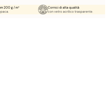
um 200 g / m²
Cornici di alta qualità
 opaca.
con vetro acrilico trasparente.