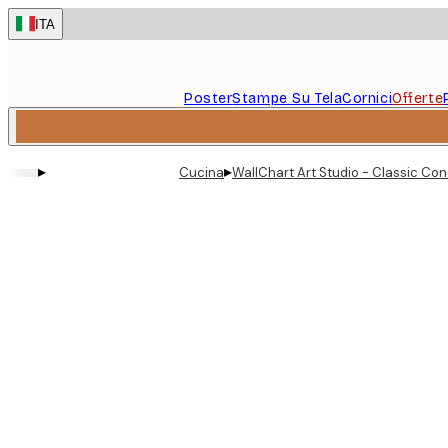
Skip
ITA
to
main
content.
Poster
Stampe Su Tela
Cornici
Offerte
▸
▸
Cucina
WallChart Art Studio - Classic Con