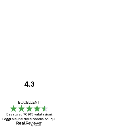
4.3
recensioni
dei
Poster davvero bellis
ECCELLENTI
clienti
ho fatto un altro ord
Basato su 70915 valutazioni.
Leggi alcune delle recensioni qui.
15 mag
Elena A