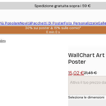
Spedizione gratuita sopra i 59 €
Più Popolare
Novità
Pacchetti Di Poster
Foto Personalizzate
Gall
30% sui poster & 15% sulle cornici*
0 min
0 s
Valido
fino
diment Collection Poster
a:
2026-
08-
06
WallChart Art 
Poster
15,02 €
21,45 €
Attiva il tuo prezzo 
Seleziona le dimensioni