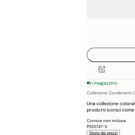
Frame
30x40 cm
options
50x70 cm
In magazzino
Collezione Condimenti C
Una collezione colora
prodotti iconici come
Cornice non inclusa.
PS55747-5
Storia dei prezzi