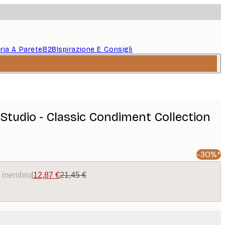
eria A Parete
B2B
Ispirazione E Consigli
Studio - Classic Condiment Collection
-30%*
da membro
|
12,87 €
21,45 €