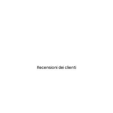
-30%*
Peonie Bianche Poster
Da 9,07 €
12,95 €
Recensioni dei clienti
simi e di alta qualità! Con queste fotografie il nostro spazio è diventato 
ine!