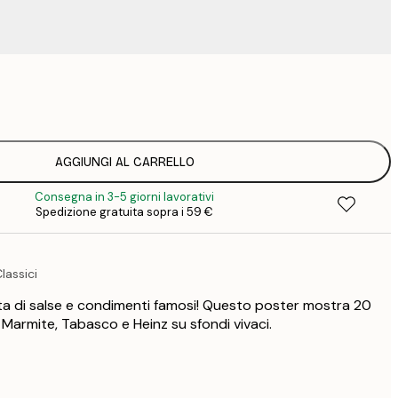
15
2
23
3
AGGIUNGI AL CARRELLO
Consegna in 3-5 giorni lavorativi
Spedizione gratuita sopra i 59 €
lassici
ta di salse e condimenti famosi! Questo poster mostra 20
 Marmite, Tabasco e Heinz su sfondi vivaci.