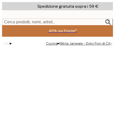
Skip
Spedizione gratuita sopra i 59 €
to
main
content.
Cerca prodotti, nomi, artisti..
40% sui Poster*
▸
▸
Cucina
Nikita Jariwala - Dolci Fiori di Cilie