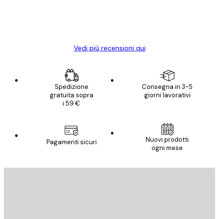
con piacere ho fatto un altro ordine!
15 mag
Elena A
Vedi più recensioni qui
Spedizione
Consegna in 3-5
gratuita sopra
giorni lavorativi
i 59 €
Nuovi prodotti
Pagamenti sicuri
ogni mese