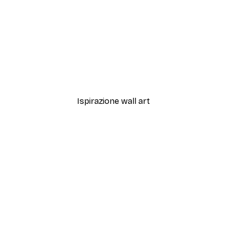
-40%*
ado Palla Disco Poster
Melloi Art Prints - Patatin
Da 7,77 €
12,95 €
Ispirazione wall art