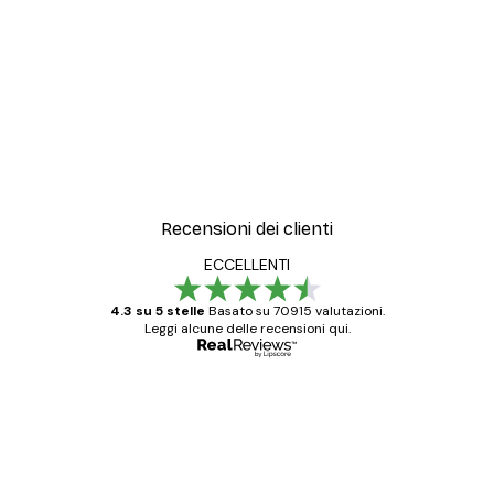
Recensioni dei clienti
ECCELLENTI
4.3 su 5 stelle
Basato su 70915 valutazioni.
Leggi alcune delle recensioni qui.
Acquirente verificato
recensioni
dei
Poster davvero bellissimi e di alta qualità!
clienti
Con queste fotografie il nostro spazio è
diventato ancora più bello! Vi ringrazio e