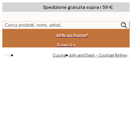
Skip
Spedizione gratuita sopra i 59 €
to
main
content.
Cerca prodotti, nomi, artisti..
40% sui Poster*
0 min
0 s
Valido
fino
▸
▸
Cucina
Jolly and Dash - Cocktail Rinfresca
a:
2026-
08-
09