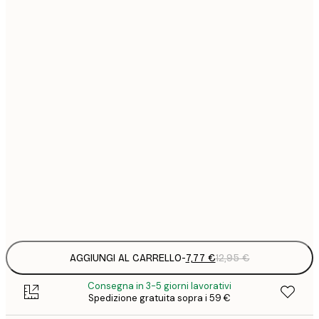
7
21x30 cm
1
12
30x40 cm
2
16
40x50 cm
2
21
50x70 cm
3
29
70x100 cm
4
Frame
options
AGGIUNGI AL CARRELLO
-
7,77 €
12,95 €
Consegna in 3-5 giorni lavorativi
Spedizione gratuita sopra i 59 €