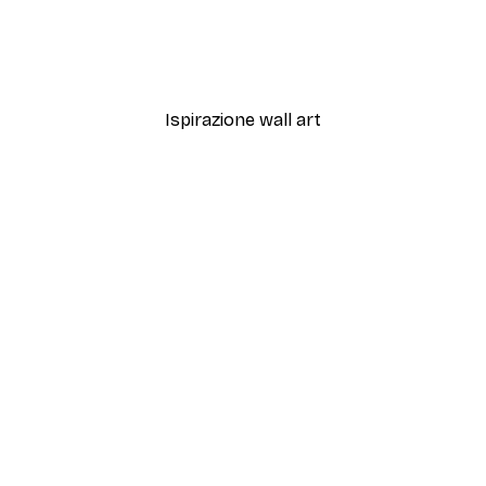
ter
TauDalPoi - Passeggiata S
Da 7,77 €
12,95 €
Ispirazione wall art