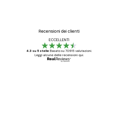
Recensioni dei clienti
ECCELLENTI
4.3 su 5 stelle
Basato su 70915 valutazioni.
Leggi alcune delle recensioni qui.
Acquirente verificato
recensioni
dei
Poster davvero bellissimi e di alta qualità!
clienti
Con queste fotografie il nostro spazio è
diventato ancora più bello! Vi ringrazio e
con piacere ho fatto un altro ordine!
15 mag
Elena A