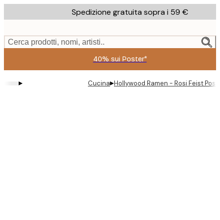
Skip
Spedizione gratuita sopra i 59 €
to
main
content.
Cerca prodotti, nomi, artisti..
40% sui Poster*
▸
▸
Cucina
Hollywood Ramen - Rosi Feist Post