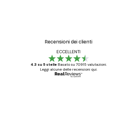
Recensioni dei clienti
ECCELLENTI
4.3 su 5 stelle
Basato su 70915 valutazioni.
Leggi alcune delle recensioni qui.
Acquirente verificato
recensioni
dei
Poster davvero bellissimi e di alta qualità!
clienti
Con queste fotografie il nostro spazio è
diventato ancora più bello! Vi ringrazio e
con piacere ho fatto un altro ordine!
15 mag
Elena A