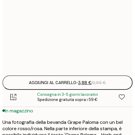
3
21x30 cm
1
5
30x40 cm
2
8
50x70 cm
3
Frame
options
AGGIUNGI AL CARRELLO
-
3,88 €
12,95 €
Consegna in 3-5 giorni lavorativi
Spedizione gratuita sopra i 59 €
In magazzino
Una fotografia della bevanda Grape Paloma con un bel
colore rosso/rosa. Nella parte inferiore della stampa, è
possibile individuare il testo 'Grape Paloma - Herb and