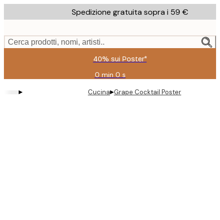
Skip
Spedizione gratuita sopra i 59 €
to
main
content.
Cerca prodotti, nomi, artisti..
40% sui Poster*
0 min
0 s
Valido
fino
▸
▸
Cucina
Grape Cocktail Poster
a:
2026-
08-
09