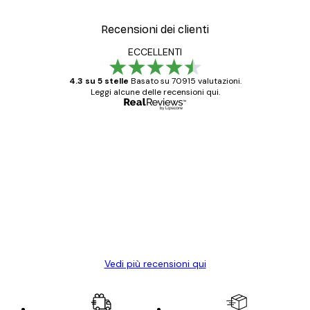
Recensioni dei clienti
ECCELLENTI
4.3 su 5 stelle
Basato su 70915 valutazioni.
Leggi alcune delle recensioni qui.
Acquirente verificato
recensioni
dei
Poster davvero bellissimi e di alta qualità!
clienti
Con queste fotografie il nostro spazio è
diventato ancora più bello! Vi ringrazio e
con piacere ho fatto un altro ordine!
15 mag
Elena A
Vedi più recensioni qui