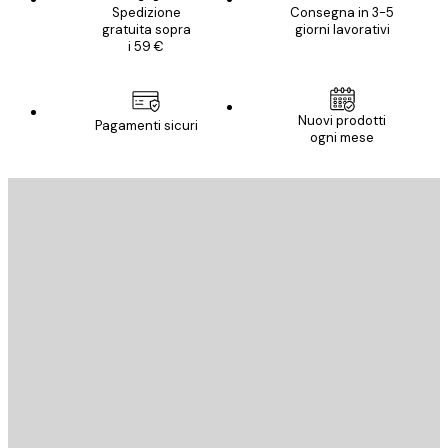
Spedizione
Consegna in 3-5
gratuita sopra
giorni lavorativi
i 59 €
Nuovi prodotti
Pagamenti sicuri
ogni mese
E-mail
INVIA
Store
Poster Store