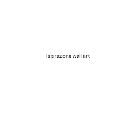
-40%*
Cascata nella Foresta Po
Da 7,77 €
12,95 €
Ispirazione wall art