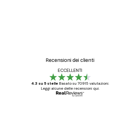
Recensioni dei clienti
ECCELLENTI
4.3 su 5 stelle
Basato su 70915 valutazioni.
Leggi alcune delle recensioni qui.
Acquirente verificato
recensioni
dei
Poster davvero bellissimi e di alta qualità!
clienti
Con queste fotografie il nostro spazio è
diventato ancora più bello! Vi ringrazio e
con piacere ho fatto un altro ordine!