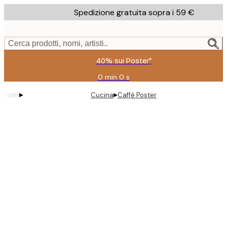
Skip
Spedizione gratuita sopra i 59 €
to
main
content.
Cerca prodotti, nomi, artisti..
40% sui Poster*
0 min
0 s
Valido
fino
▸
▸
Cucina
Caffè Poster
a:
2026-
08-
09