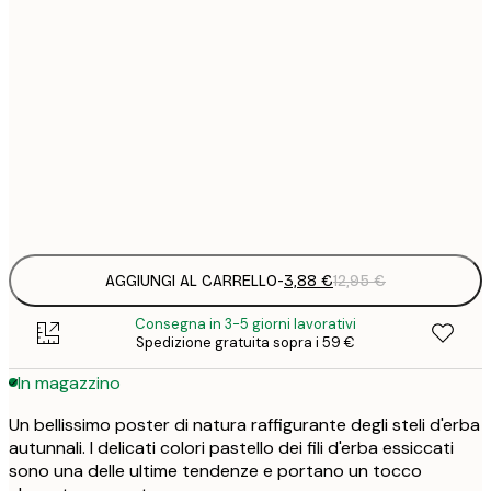
3
21x30 cm
1
5
30x40 cm
2
8
50x70 cm
3
Frame
options
AGGIUNGI AL CARRELLO
-
3,88 €
12,95 €
Consegna in 3-5 giorni lavorativi
Spedizione gratuita sopra i 59 €
In magazzino
Un bellissimo poster di natura raffigurante degli steli d'erba
autunnali. I delicati colori pastello dei fili d'erba essiccati
sono una delle ultime tendenze e portano un tocco