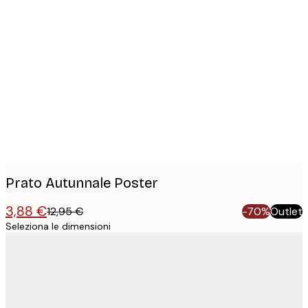
Product
images
Prato Autunnale Poster
3,88 €
12,95 €
-70%
Outlet
Seleziona le dimensioni