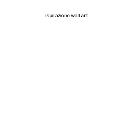
Da 3,88 €
12,95 €
Ispirazione wall art