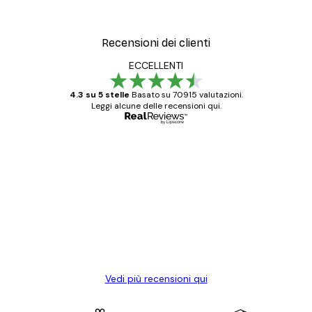
Recensioni dei clienti
ECCELLENTI
4.3 su 5 stelle
Basato su 70915 valutazioni.
Leggi alcune delle recensioni qui.
Acquirente verificato
recensioni
dei
Poster davvero bellissimi e di alta qualità!
clienti
Con queste fotografie il nostro spazio è
diventato ancora più bello! Vi ringrazio e
con piacere ho fatto un altro ordine!
15 mag
Elena A
Vedi più recensioni qui