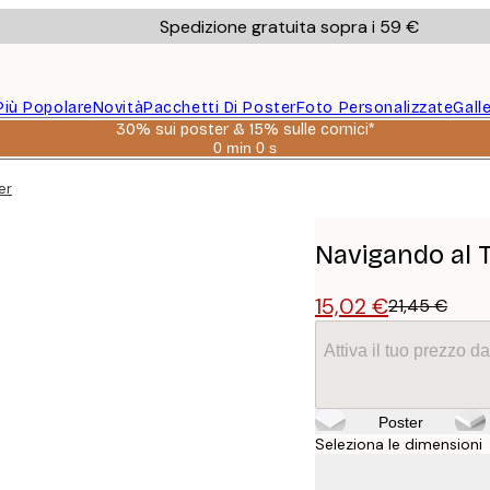
Spedizione gratuita sopra i 59 €
Più Popolare
Novità
Pacchetti Di Poster
Foto Personalizzate
Gall
30% sui poster & 15% sulle cornici*
0 min
0 s
Valido
fino
er
a:
2026-
08-
06
Navigando al 
15,02 €
21,45 €
Attiva il tuo prezzo 
Poster
Seleziona le dimensioni