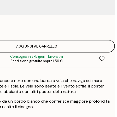
15
2
23
3
AGGIUNGI AL CARRELLO
Consegna in 3-5 giorni lavorativi
Spedizione gratuita sopra i 59 €
anco e nero con una barca a vela che naviga sul mare
 e il sole. Le vele sono issate e il vento soffia. Il poster
e abbianto con altri poster della natura.
ato da un bordo bianco che conferisce maggiore profondità
 risalto il disegno.