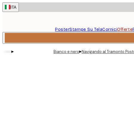
Skip
ITA
to
main
content.
Poster
Stampe Su Tela
Cornici
Offerte
▸
▸
Bianco e nero
Navigando al Tramonto Post