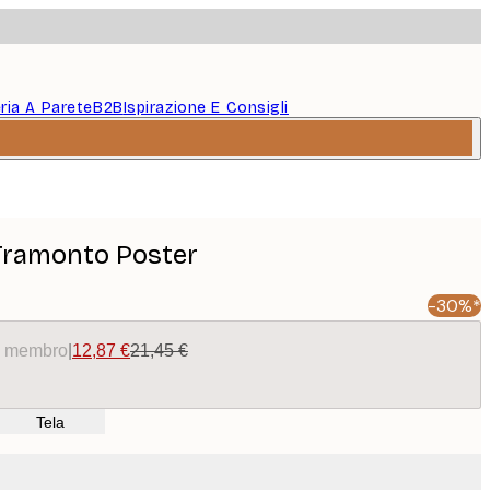
eria A Parete
B2B
Ispirazione E Consigli
Tramonto Poster
-30%*
da membro
|
12,87 €
21,45 €
Tela