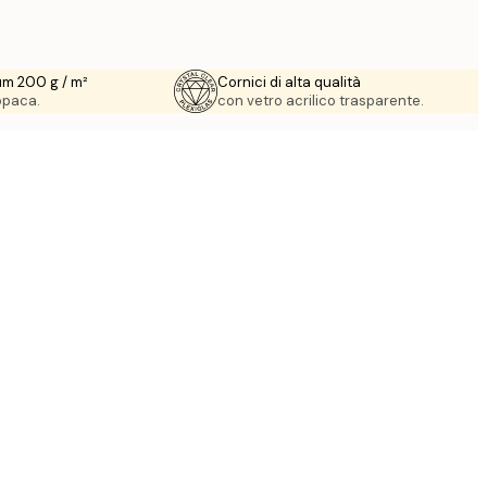
um 200 g / m²
Cornici di alta qualità
 opaca.
con vetro acrilico trasparente.