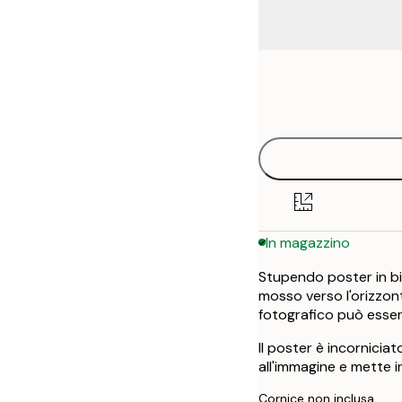
Frame
30x40 cm
options
50x70 cm
In magazzino
Stupendo poster in bi
mosso verso l'orizzonte
fotografico può esser
Il poster è incornici
all'immagine e mette in
Cornice non inclusa.