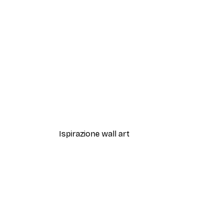
-30%*
Uccelli sulla spiaggia Poster
Da 9,07 €
12,95 €
Ispirazione wall art