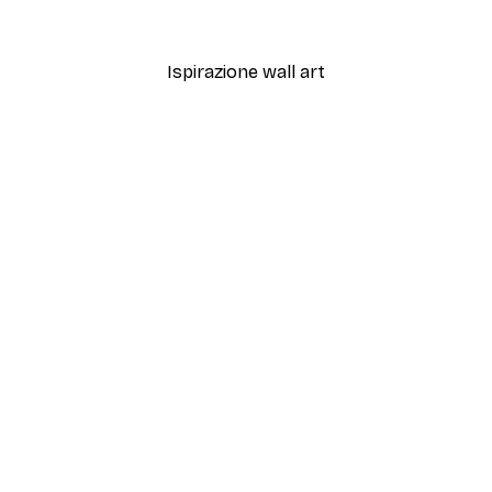
Da 12,87 €
21,45 €
Ispirazione wall art