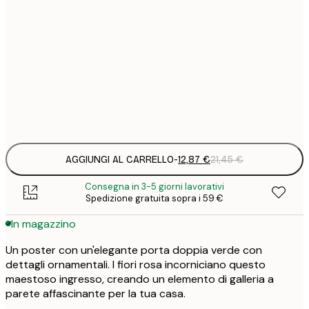
12
30x40 cm
2
19
50x70 cm
3
Frame
options
AGGIUNGI AL CARRELLO
-
12,87 €
21,45 €
Consegna in 3-5 giorni lavorativi
Spedizione gratuita sopra i 59 €
In magazzino
Un poster con un'elegante porta doppia verde con
dettagli ornamentali. I fiori rosa incorniciano questo
maestoso ingresso, creando un elemento di galleria a
parete affascinante per la tua casa.