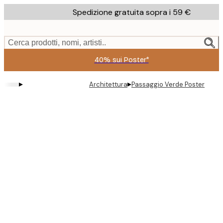
Skip
Spedizione gratuita sopra i 59 €
to
main
content.
Cerca prodotti, nomi, artisti..
40% sui Poster*
▸
▸
Architettura
Passaggio Verde Poster