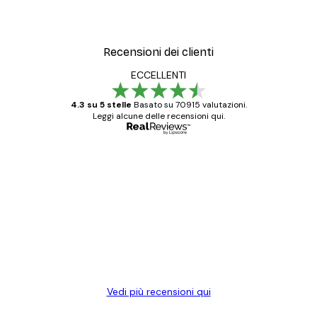
Recensioni dei clienti
ECCELLENTI
4.3 su 5 stelle
Basato su 70915 valutazioni.
Leggi alcune delle recensioni qui.
Acquirente verificato
recensioni
dei
Poster davvero bellissimi e di alta qualità!
clienti
Con queste fotografie il nostro spazio è
diventato ancora più bello! Vi ringrazio e
con piacere ho fatto un altro ordine!
15 mag
Elena A
Vedi più recensioni qui