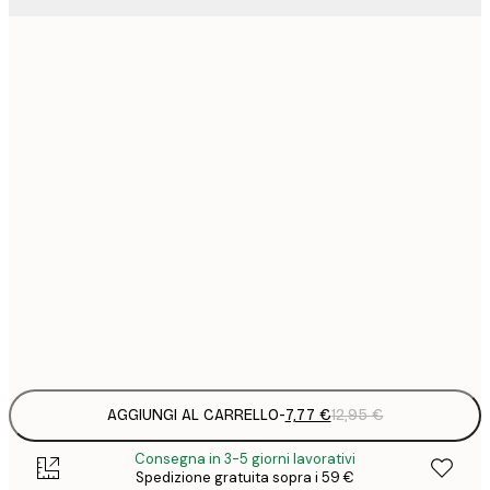
7
21x30 cm
1
12
30x40 cm
2
16
40x50 cm
2
21
50x70 cm
3
29
70x100 cm
4
Frame
options
AGGIUNGI AL CARRELLO
-
7,77 €
12,95 €
Consegna in 3-5 giorni lavorativi
Spedizione gratuita sopra i 59 €