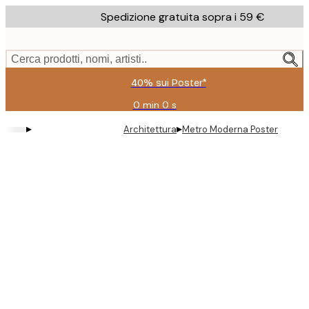
Skip
Spedizione gratuita sopra i 59 €
to
main
content.
Cerca prodotti, nomi, artisti..
40% sui Poster*
0 min
0 s
Valido
fino
▸
▸
Architettura
Metro Moderna Poster
a:
2026-
08-
09