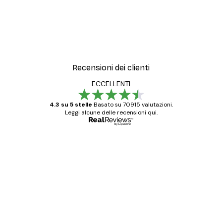
Recensioni dei clienti
ECCELLENTI
4.3 su 5 stelle
Basato su 70915 valutazioni.
Leggi alcune delle recensioni qui.
Acquirente verificato
recensioni
dei
Poster davvero bellissimi e di alta qualità!
clienti
Con queste fotografie il nostro spazio è
diventato ancora più bello! Vi ringrazio e
con piacere ho fatto un altro ordine!
15 mag
Elena A