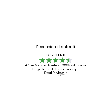
Recensioni dei clienti
ECCELLENTI
4.3 su 5 stelle
Basato su 70915 valutazioni.
Leggi alcune delle recensioni qui.
Acquirente verificato
recensioni
dei
Poster davvero bellissimi e di alta qualità!
clienti
Con queste fotografie il nostro spazio è
diventato ancora più bello! Vi ringrazio e
con piacere ho fatto un altro ordine!