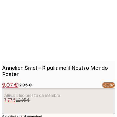
Product
images
Annelien Smet - Ripuliamo il Nostro Mondo
Poster
9,07 €
12,95 €
-30%*
Attiva il tuo prezzo da membro
7,77 €
12,95 €
Seleziona le dimensioni