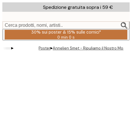
Skip
Spedizione gratuita sopra i 59 €
to
main
content.
Cerca prodotti, nomi, artisti..
30% sui poster & 15% sulle cornici*
0 min
0 s
Valido
fino
▸
▸
Poster
Annelien Smet - Ripuliamo il Nostro Mondo 
a:
2026-
08-
06