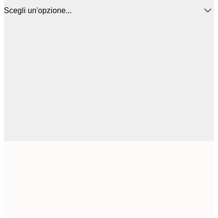
Scegli un'opzione...
16
50x50 cm
2
Frame
options