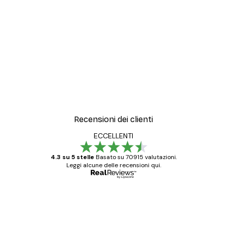
Recensioni dei clienti
ECCELLENTI
4.3 su 5 stelle
Basato su 70915 valutazioni.
Leggi alcune delle recensioni qui.
Acquirente verificato
recensioni
dei
Poster davvero bellissimi e di alta qualità!