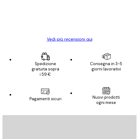
clienti
Con queste fotografie il nostro spazio è
diventato ancora più bello! Vi ringrazio e
con piacere ho fatto un altro ordine!
15 mag
Elena A
Vedi più recensioni qui
Spedizione
Consegna in 3-5
gratuita sopra
giorni lavorativi
i 59 €
Nuovi prodotti
Pagamenti sicuri
ogni mese