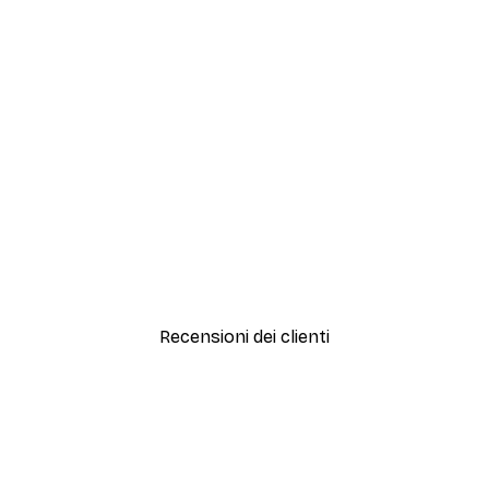
-40%*
Peonie Bianche Poster
Da 7,77 €
12,95 €
Recensioni dei clienti
simi e di alta qualità! Con queste fotografie il nostro spazio è diventato 
ine!