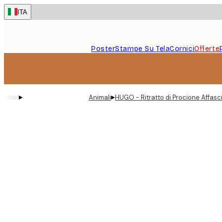
Skip
ITA
to
main
content.
Poster
Stampe Su Tela
Cornici
Offerte
▸
▸
Animali
HUGO - Ritratto di Procione Affasc