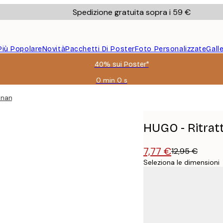
Spedizione gratuita sopra i 59 €
Più Popolare
Novità
Pacchetti Di Poster
Foto Personalizzate
Gall
40% sui Poster*
0 min
0 s
Valido
fino
inante Poster
a:
2026-
08-
HUGO - Ritratt
09
7,77 €
12,95 €
Seleziona le dimensioni