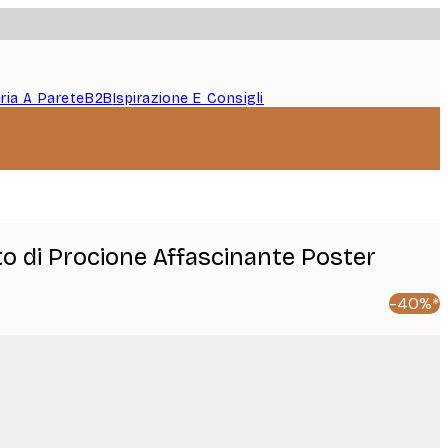
eria A Parete
B2B
Ispirazione E Consigli
o di Procione Affascinante Poster
-40%*