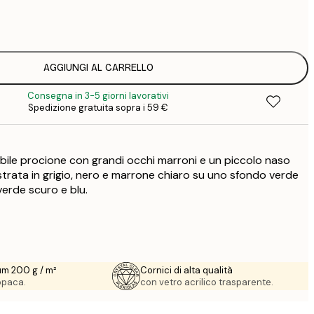
7
1
12
2
16
AGGIUNGI AL CARRELLO
2
Consegna in 3-5 giorni lavorativi
16
Spedizione gratuita sopra i 59 €
2
19
3
bile procione con grandi occhi marroni e un piccolo naso
26
4
llustrata in grigio, nero e marrone chiaro su uno sfondo verde
verde scuro e blu.
64
um 200 g / m²
Cornici di alta qualità
 opaca.
con vetro acrilico trasparente.