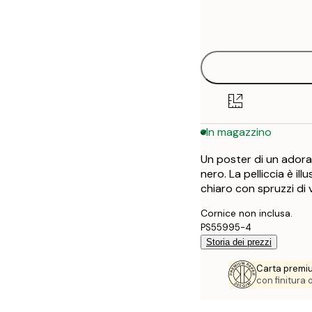
Frame
21x30 cm
options
30x40 cm
40x50 cm
50x50 cm
In magazzino
50x70 cm
Un poster di un adora
70x100 cm
nero. La pelliccia è i
chiaro con spruzzi di 
100x150 cm
Cornice non inclusa.
PS55995-4
Storia dei prezzi
Carta premi
con finitura