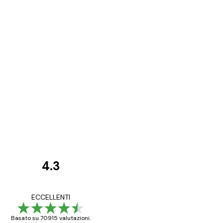
4.3
recensioni
dei
Poster davvero bellis
ECCELLENTI
clienti
ho fatto un altro ord
Basato su 70915 valutazioni.