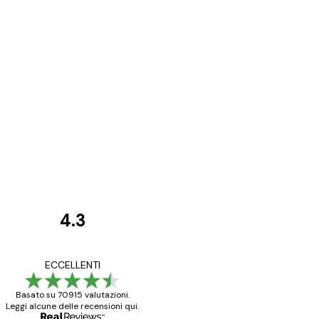
4.3
recensioni
dei
Poster davvero bellis
ECCELLENTI
clienti
ho fatto un altro ord
Basato su 70915 valutazioni.
Leggi alcune delle recensioni qui.
15 mag