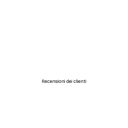
-30%*
Artful Lines No2 Poster
Da 15,02 €
21,45 €
Recensioni dei clienti
simi e di alta qualità! Con queste fotografie il nostro spazio è diventato 
ine!