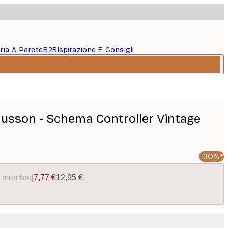
eria A Parete
B2B
Ispirazione E Consigli
usson - Schema Controller Vintage
-30%*
da membro
|
7,77 €
12,95 €