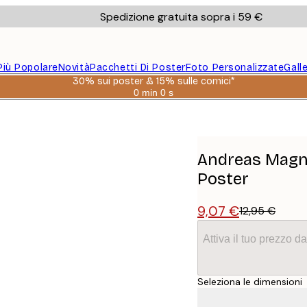
Spedizione gratuita sopra i 59 €
Più Popolare
Novità
Pacchetti Di Poster
Foto Personalizzate
Gall
30% sui poster & 15% sulle cornici*
0 min
0 s
Valido
fino
intage Poster
a:
2026-
08-
06
Andreas Magn
Poster
9,07 €
12,95 €
Attiva il tuo prezzo 
Seleziona le dimensioni