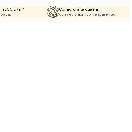
um 200 g / m²
Cornici di alta qualità
 opaca.
con vetro acrilico trasparente.