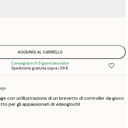
9
1
15
2
23
AGGIUNGI AL CARRELLO
3
Consegna in 3-5 giorni lavorativi
30
Spedizione gratuita sopra i 59 €
4
tage
tage con un'illustrazione di un brevetto di controller da gioco
etto per gli appassionati di videogiochi!