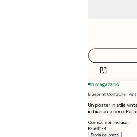
Frame
21x30 cm
options
30x40 cm
50x70 cm
70x100 cm
In magazzino
Blueprint Controller Vin
Un poster in stile vin
in bianco e nero. Perf
Cornice non inclusa.
PS56111-4
Storia dei prezzi