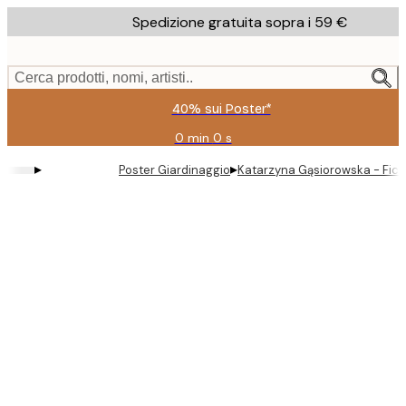
Skip
Spedizione gratuita sopra i 59 €
to
main
content.
Cerca prodotti, nomi, artisti..
40% sui Poster*
0 min
0 s
Valido
fino
▸
▸
Poster Giardinaggio
Katarzyna Gąsiorowska - Fichi
a:
2026-
08-
09