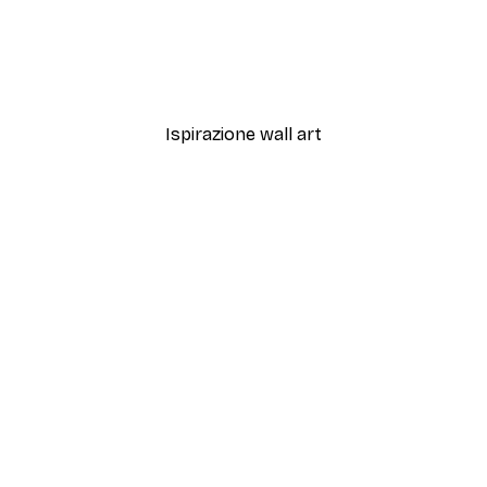
Da 12,87 €
21,45 €
Ispirazione wall art