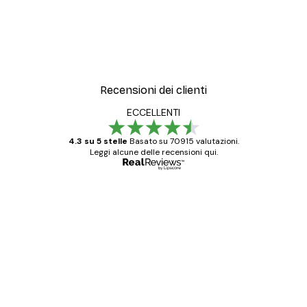
Recensioni dei clienti
ECCELLENTI
4.3 su 5 stelle
Basato su 70915 valutazioni.
Leggi alcune delle recensioni qui.
Acquirente verificato
recensioni
dei
Poster davvero bellissimi e di alta qualità!
clienti
Con queste fotografie il nostro spazio è
diventato ancora più bello! Vi ringrazio e
con piacere ho fatto un altro ordine!
15 mag
Elena A