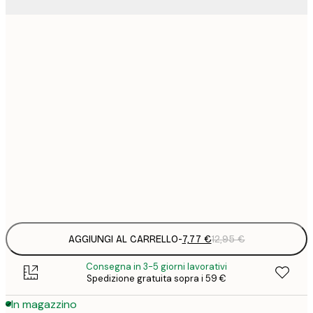
7
21x30 cm
1
12
30x40 cm
2
19
50x70 cm
3
26
70x100 cm
4
Frame
options
AGGIUNGI AL CARRELLO
-
7,77 €
12,95 €
Consegna in 3-5 giorni lavorativi
Spedizione gratuita sopra i 59 €
In magazzino