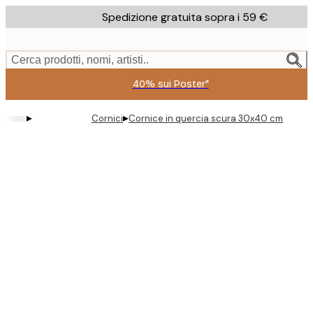
Skip
Spedizione gratuita sopra i 59 €
to
main
content.
Cerca prodotti, nomi, artisti..
40% sui Poster*
▸
▸
Cornici
Cornice in quercia scura 30x40 cm