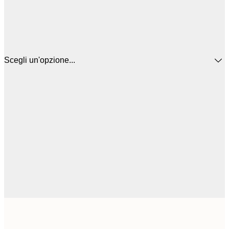
Scegli un'opzione...
22
2