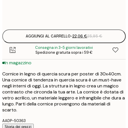
31
3
31
3
AGGIUNGI AL CARRELLO
-
22,06 €
25,95 €
Consegna in 3-5 giorni lavorativi
Spedizione gratuita sopra i 59 €
In magazzino
Cornice in legno di quercia scura per poster di 30x40cm.
Una cornice di tendenza in quercia scura è un must-have
negli interni di oggi. La struttura in legno crea un magico
contrasto che circonda la tua arte. La cornice è dotata di
vetro acrilico, un materiale leggero e infrangibile che dura a
lungo. Parti della cornice provengono da materiali di
scarto.
AADP-50363
Storia dei prezzi