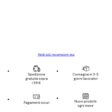
Acquirente verificato
recensioni
dei
Poster davvero bellissimi e di alta qualità!
clienti
Con queste fotografie il nostro spazio è
diventato ancora più bello! Vi ringrazio e
con piacere ho fatto un altro ordine!
15 mag
Elena A
Vedi più recensioni qui
Spedizione
Consegna in 3-5
gratuita sopra
giorni lavorativi
i 59 €
Nuovi prodotti
Pagamenti sicuri
ogni mese