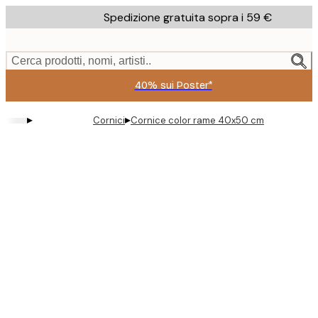
Skip
Spedizione gratuita sopra i 59 €
to
main
content.
Cerca prodotti, nomi, artisti..
40% sui Poster*
▸
▸
Cornici
Cornice color rame 40x50 cm
Product