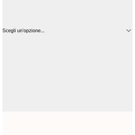
Scegli un'opzione...
3
5