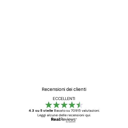
UNA SOSPENSIONE FACILE, SIA IN
ORIZZONTALE CHE IN VERTICALE
I ganci flessibili in metallo ed il peso minimo del
telaio rendono le sospensioni facili ed agevoli,
sia in orizzontale che in verticale.
Recensioni dei clienti
ECCELLENTI
4.3 su 5 stelle
Basato su 70915 valutazioni.
Leggi alcune delle recensioni qui.