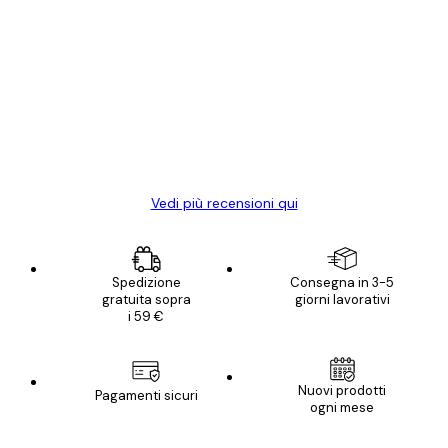
Acquirente verificato
recensioni
dei
Poster davvero bellissimi e di alta qualità!
clienti
Con queste fotografie il nostro spazio è
diventato ancora più bello! Vi ringrazio e
con piacere ho fatto un altro ordine!
15 mag
Elena A
Vedi più recensioni qui
Spedizione
Consegna in 3-5
gratuita sopra
giorni lavorativi
i 59 €
Nuovi prodotti
Pagamenti sicuri
ogni mese