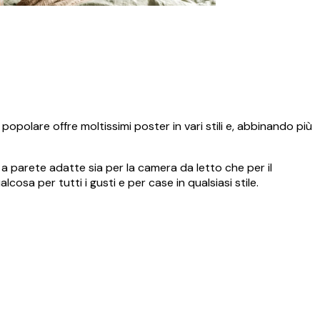
popolare offre moltissimi poster in vari stili e, abbinando più
ie a parete adatte sia per la camera da letto che per il
lcosa per tutti i gusti e per case in qualsiasi stile.
Acquirente verificato
ancora più bello! Vi ringrazio e con piacere
Mi è capitato
fotografica d