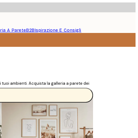
eria A Parete
B2B
Ispirazione E Consigli
t
 tuoi ambienti. Acquista la galleria a parete dei