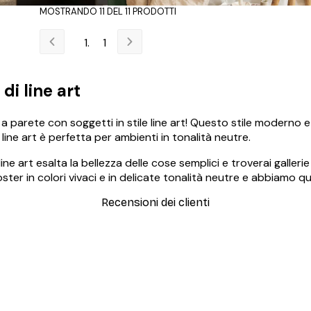
MOSTRANDO 11 DEL 11 PRODOTTI
1
di line art
 a parete con soggetti in stile line art! Questo stile moderno e 
line art è perfetta per ambienti in tonalità neutre.
line art esalta la bellezza delle cose semplici e troverai galler
oster in colori vivaci e in delicate tonalità neutre e abbiamo qua
Recensioni dei clienti
simi e di alta qualità! Con queste fotografie il nostro spazio è diventato 
ine!