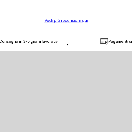
Vedi più recensioni qui
Consegna in 3-5 giorni lavorativi
Pagamenti si
Poster Store