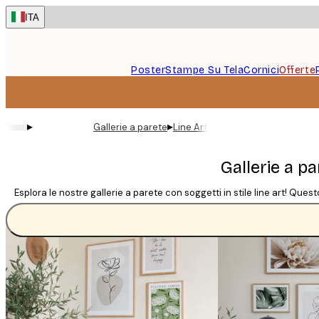
Skip
ITA
to
main
content.
Poster
Stampe Su Tela
Cornici
Offerte
▸
▸
Gallerie a parete
Line Art
Gallerie a pa
Esplora le nostre gallerie a parete con soggetti in stile line art! Que