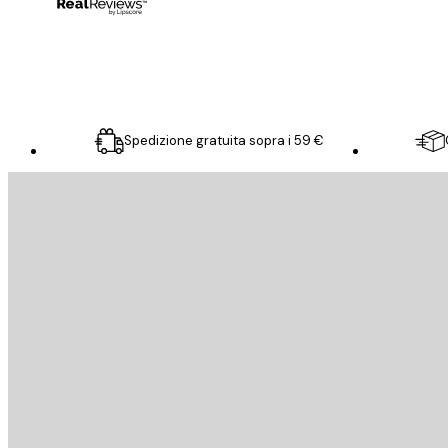
15 mag
Elena A
Spedizione gratuita sopra i 59 €
E-mail
INVIA
Store