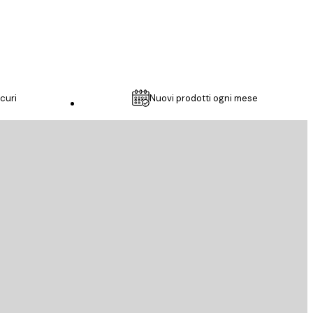
2 mar
Francesca M
curi
Nuovi prodotti ogni mese
Servizio clienti