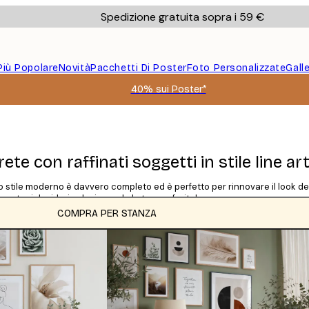
Spedizione gratuita sopra i 59 €
Più Popolare
Novità
Pacchetti Di Poster
Foto Personalizzate
Gall
40% sui Poster*
rete con raffinati soggetti in stile line ar
sto stile moderno è davvero completo ed è perfetto per rinnovare il look dei
tuoi desideri selezionando la tua preferita!
COMPRA PER STANZA
CATEGORIE
Titolo