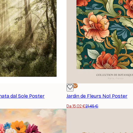
-30%*
nata dal Sole Poster
Jardin de Fleurs No1 Poster
Da 15,02 €
21,45 €