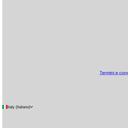
E-mail
INVIA
Store
Termini e cond
Italy (Italiano)