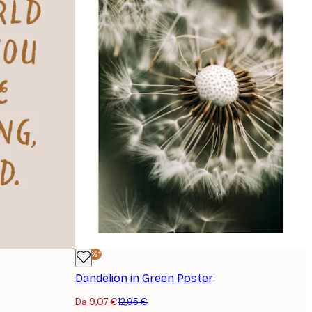
-30%*
Dandelion in Green Poster
Da 9,07 €
12,95 €