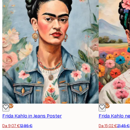
E-mail
Politica sulla privacy
-30%*
-30%*
Frida Kahlo in Jeans Poster
Frida Kahlo ne
Da 9,07 €
12,95 €
Da 15,02 €
21,45 €