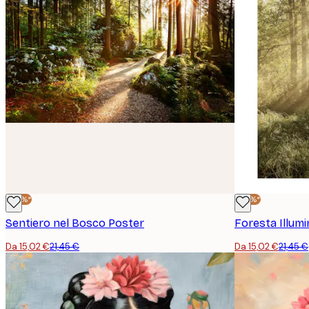
-30%*
-30%*
Sentiero nel Bosco Poster
Foresta Illumi
Da 15,02 €
21,45 €
Da 15,02 €
21,45 €