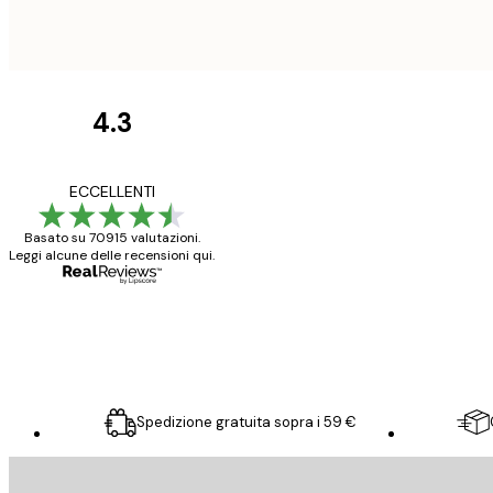
4.3
recensioni
dei
Poster davvero bellis
ECCELLENTI
clienti
ho fatto un altro ord
Basato su 70915 valutazioni.
Leggi alcune delle recensioni qui.
15 mag
Elena A
Spedizione gratuita sopra i 59 €