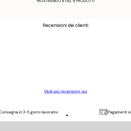
MOSTRANDO 8 DEL 8 PRODOTTI
Recensioni dei clienti
simi e di alta qualità! Con queste fotografie il nostro spazio è diventato 
ine!
Vedi più recensioni qui
Consegna in 3-5 giorni lavorativi
Pagamenti si