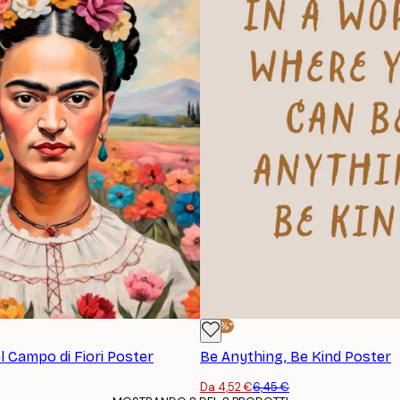
ISCRIVITI
-30%*
l Campo di Fiori Poster
Be Anything, Be Kind Poster
Da 4,52 €
6,45 €