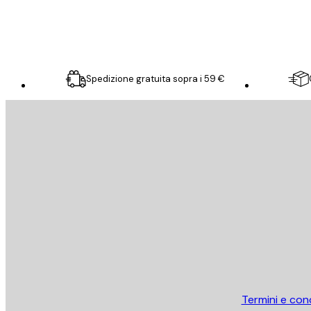
Spedizione gratuita sopra i 59 €
E-mail
INVIA
Store
Termini e cond