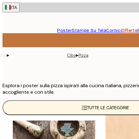
Skip
ITA
to
main
content.
Poster
Stampe Su Tela
Cornici
Offerte
▸
▸
Cibo
Pizza
Esplora i poster sulla pizza ispirati alla cucina italiana, pizz
accogliente e con stile.
TUTTE LE CATEGORIE