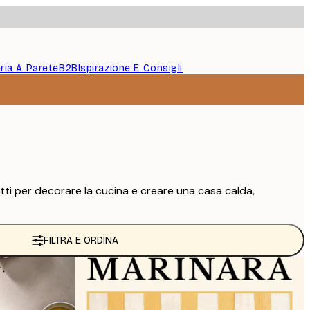
eria A Parete
B2B
Ispirazione E Consigli
rfetti per decorare la cucina e creare una casa calda,
FILTRA E ORDINA