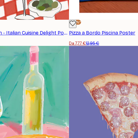
-40%*
Athene Fritsch - Italian Cuisine Delight Poster
Pizza a Bordo Piscina Poster
Da 7,77 €
12,95 €