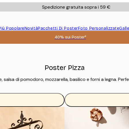
Spedizione gratuita sopra i 59 €
Più Popolare
Novità
Pacchetti Di Poster
Foto Personalizzate
Gall
40% sui Poster*
Poster Pizza
erie, salsa di pomodoro, mozzarella, basilico e forni a legna. Pe