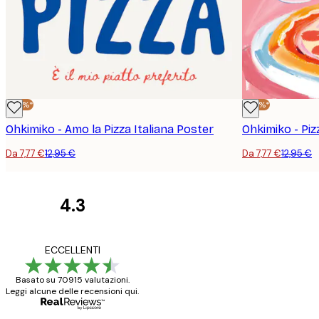
-40%*
-40%*
Ohkimiko - Amo la Pizza Italiana Poster
Ohkimiko - Piz
Da 7,77 €
12,95 €
Da 7,77 €
12,95 €
4.3
recensioni
dei
Poster davvero bellis
ECCELLENTI
clienti
ho fatto un altro ord
Basato su 70915 valutazioni.
Leggi alcune delle recensioni qui.
15 mag
Elena A