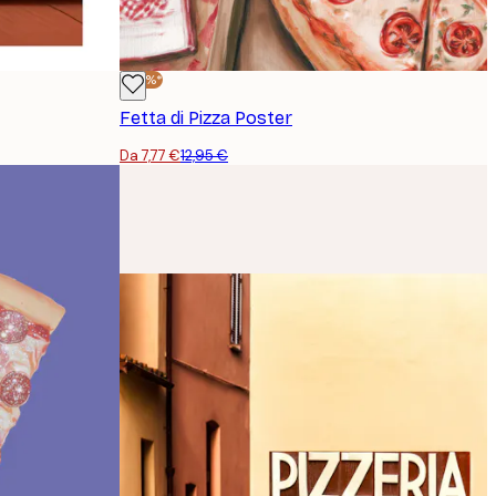
-40%*
Fetta di Pizza Poster
Da 7,77 €
12,95 €