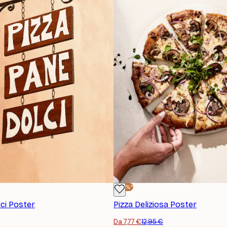
-40%*
ci Poster
Pizza Deliziosa Poster
Da 7,77 €
12,95 €