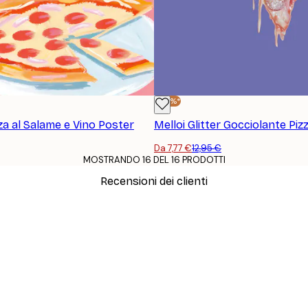
-40%*
za al Salame e Vino Poster
Melloi Glitter Gocciolante Piz
Da 7,77 €
12,95 €
MOSTRANDO 16 DEL 16 PRODOTTI
Recensioni dei clienti
simi e di alta qualità! Con queste fotografie il nostro spazio è diventato 
ine!