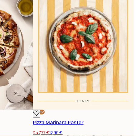
-40%*
Pizza Marinara Poster
Da 7,77 €
12,95 €