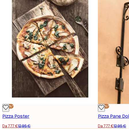
-40%*
-40%*
Pizza Poster
Pizza Pane Dol
Da 7,77 €
12,95 €
Da 7,77 €
12,95 €