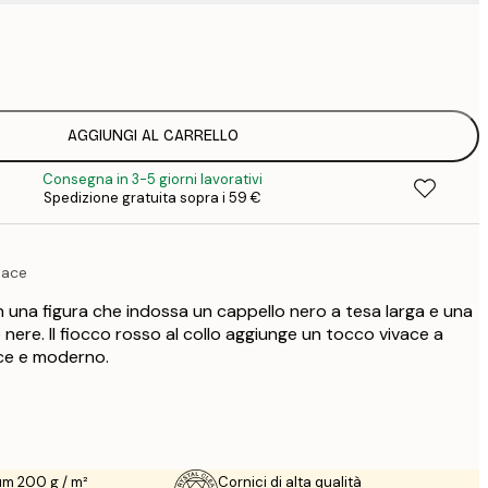
7
1
12
2
16
AGGIUNGI AL CARRELLO
2
Consegna in 3-5 giorni lavorativi
19
Spedizione gratuita sopra i 59 €
3
26
4
dace
64
una figura che indossa un cappello nero a tesa larga e una
e nere. Il fiocco rosso al collo aggiunge un tocco vivace a
ce e moderno.
um 200 g / m²
Cornici di alta qualità