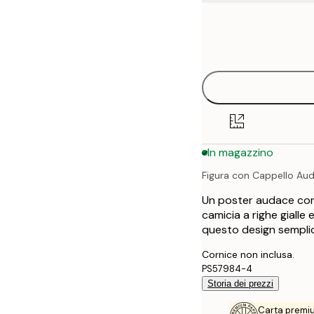
Frame
21x30 cm
options
30x40 cm
40x50 cm
50x70 cm
In magazzino
70x100 cm
Figura con Cappello Au
100x150 cm
Un poster audace con 
camicia a righe gialle 
questo design sempli
Cornice non inclusa.
PS57984-4
Storia dei prezzi
Carta premi