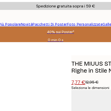
Spedizione gratuita sopra i 59 €
Più Popolare
Novità
Pacchetti Di Poster
Foto Personalizzate
Gall
40% sui Poster*
0 min
0 s
Valido
fino
dace e Righe in Stile New Mexico Poster
a:
2026-
08-
THE MIUUS ST
09
Righe in Stile
7,77 €
12,95 €
Seleziona le dimensioni