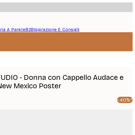
eria A Parete
B2B
Ispirazione E Consigli
UDIO - Donna con Cappello Audace e
 New Mexico Poster
-40%*