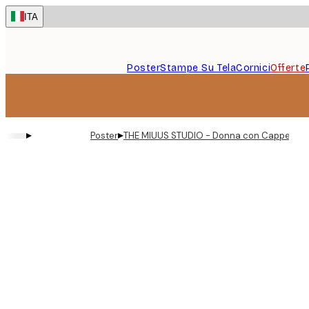
Skip
ITA
to
main
content.
Poster
Stampe Su Tela
Cornici
Offerte
▸
▸
Poster
THE MIUUS STUDIO - Donna con Cappello Au