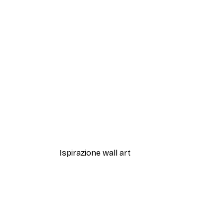
-40%*
Artful Lines No2 Poster
Da 12,87 €
21,45 €
Ispirazione wall art