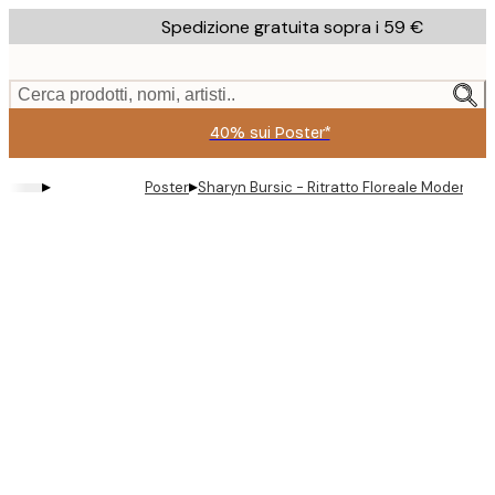
Skip
Spedizione gratuita sopra i 59 €
to
main
content.
Cerca prodotti, nomi, artisti..
40% sui Poster*
▸
▸
Poster
Sharyn Bursic - Ritratto Floreale Moderno 