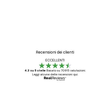
Recensioni dei clienti
ECCELLENTI
4.3 su 5 stelle
Basato su 70915 valutazioni.
Leggi alcune delle recensioni qui.
Acquirente verificato
recensioni
dei
Poster davvero bellissimi e di alta qualità!
clienti
Con queste fotografie il nostro spazio è
diventato ancora più bello! Vi ringrazio e