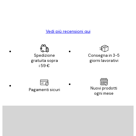
con piacere ho fatto un altro ordine!
15 mag
Elena A
Vedi più recensioni qui
Spedizione
Consegna in 3-5
gratuita sopra
giorni lavorativi
i 59 €
Nuovi prodotti
Pagamenti sicuri
ogni mese