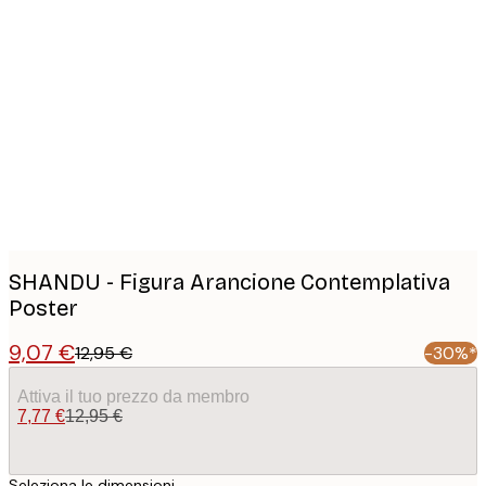
Product
images
SHANDU - Figura Arancione Contemplativa
Poster
9,07 €
12,95 €
-30%*
Attiva il tuo prezzo da membro
7,77 €
12,95 €
Seleziona le dimensioni