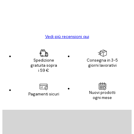
clienti
diventato ancora più bello! Vi ringrazio e
con piacere ho fatto un altro ordine!
15 mag
Elena A
Vedi più recensioni qui
Spedizione
Consegna in 3-5
gratuita sopra
giorni lavorativi
i 59 €
Nuovi prodotti
Pagamenti sicuri
ogni mese