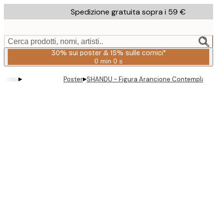
Skip
Spedizione gratuita sopra i 59 €
to
main
content.
Cerca prodotti, nomi, artisti..
30% sui poster & 15% sulle cornici*
0 min
0 s
Valido
fino
▸
▸
Poster
SHANDU - Figura Arancione Contemplativa
a:
2026-
08-
06