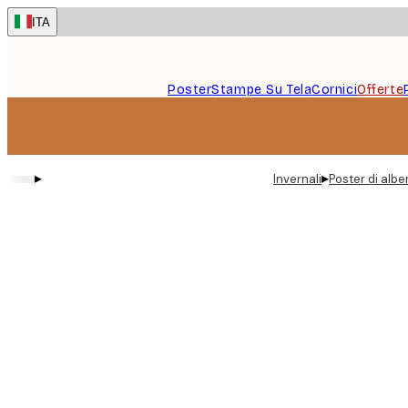
Skip
ITA
to
main
content.
Poster
Stampe Su Tela
Cornici
Offerte
▸
▸
Invernali
Poster di alber