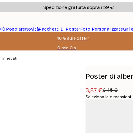
Spedizione gratuita sopra i 59 €
Più Popolare
Novità
Pacchetti Di Poster
Foto Personalizzate
Gall
40% sui Poster*
0 min
0 s
Valido
fino
i innevati
a:
2026-
08-
Poster di alber
09
3,87 €
6,45 €
Seleziona le dimensioni