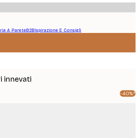
eria A Parete
B2B
Ispirazione E Consigli
i innevati
-40%*