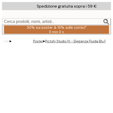
Skip
Spedizione gratuita sopra i 59 €
to
main
content.
Cerca prodotti, nomi, artisti..
30% sui poster & 15% sulle cornici*
0 min
0 s
Valido
fino
▸
▸
Poster
Pictufy Studio IV - Eleganza Fluida Blu Post
a:
2026-
08-
06