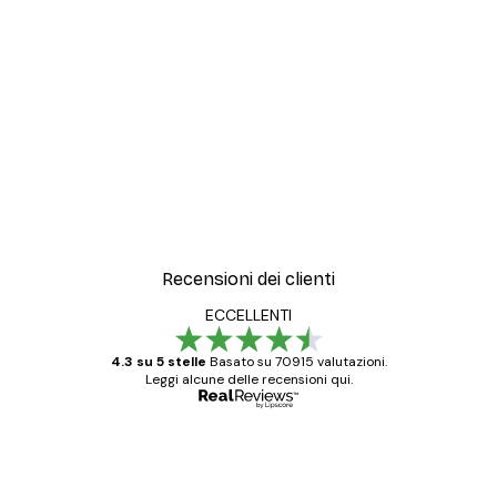
-30%*
ata Spaziale Poster
Sfumature di Eucalipto N.
Da 9,07 €
12,95 €
Recensioni dei clienti
ECCELLENTI
4.3 su 5 stelle
Basato su 70915 valutazioni.
Leggi alcune delle recensioni qui.
Acquirente verificato
recensioni
dei