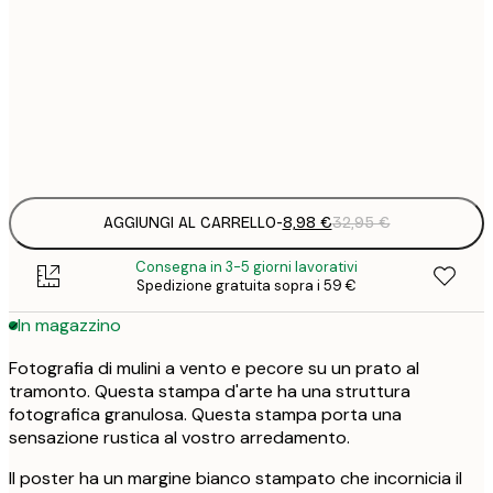
5
30x40 cm
2
8
50x70 cm
3
Frame
options
AGGIUNGI AL CARRELLO
-
8,98 €
32,95 €
Consegna in 3-5 giorni lavorativi
Spedizione gratuita sopra i 59 €
In magazzino
Fotografia di mulini a vento e pecore su un prato al
tramonto. Questa stampa d'arte ha una struttura
fotografica granulosa. Questa stampa porta una
sensazione rustica al vostro arredamento.
Il poster ha un margine bianco stampato che incornicia il