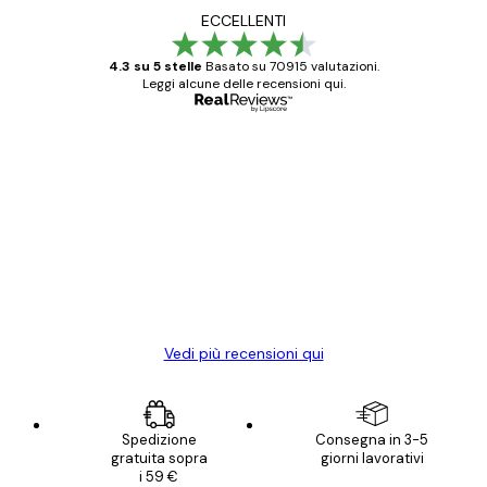
ECCELLENTI
4.3 su 5 stelle
Basato su 70915 valutazioni.
Leggi alcune delle recensioni qui.
Acquirente verificato
recensioni
dei
Poster davvero bellissimi e di alta qualità!
clienti
Con queste fotografie il nostro spazio è
diventato ancora più bello! Vi ringrazio e
con piacere ho fatto un altro ordine!
15 mag
Elena A
Vedi più recensioni qui
Spedizione
Consegna in 3-5
gratuita sopra
giorni lavorativi
i 59 €