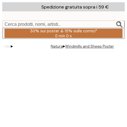
Skip
Spedizione gratuita sopra i 59 €
to
main
content.
Cerca prodotti, nomi, artisti..
30% sui poster & 15% sulle cornici*
0 min
0 s
Valido
fino
▸
▸
Natura
Windmills and Sheep Poster
a:
2026-
08-
06