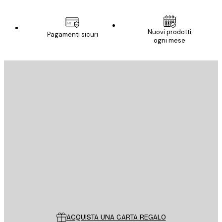
Nuovi prodotti
Pagamenti sicuri
ogni mese
E-mail
INVIA
Store
Poster Store
Servizio clienti
ACQUISTA UNA CARTA REGALO