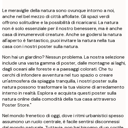
Le meraviglie della natura sono ovunque intorno a noi,
anche nel bel mezzo di città affollate. Gli spazi verdi
offrono solitudine e la possibilità di ricaricarsi. La natura
non è solo essenziale per il nostro benessere, ma è anche
casa di innumerevoli creature. Anche se godersi la natura
all'aperto è fantastico, puoi invitare la natura nella tua
casa con i nostri poster sulla natura.
Non hai un giardino? Nessun problema. La nostra selezione
include una vasta gamma di poster, dalle montagne ai laghi,
dagli oceani alle foreste e a paesaggi colorati. Che tu
cerchi di infondere avventura nel tuo spazio o creare
un'atmosfera da spiaggia tranquilla, i nostri poster sulla
natura possono trasformare la tua visione di arredamento
interno in realtà. Esplora e acquista questi poster sulla
natura online dalla comodità della tua casa attraverso
Poster Store."
Nel mondo frenetico di oggi, dove i ritmi urbanistici spesso
assumono un ruolo centrale, è facile sentirsi disconnessi
dal mondo naturale. Tuttavia, non hai bisogno di un cortile