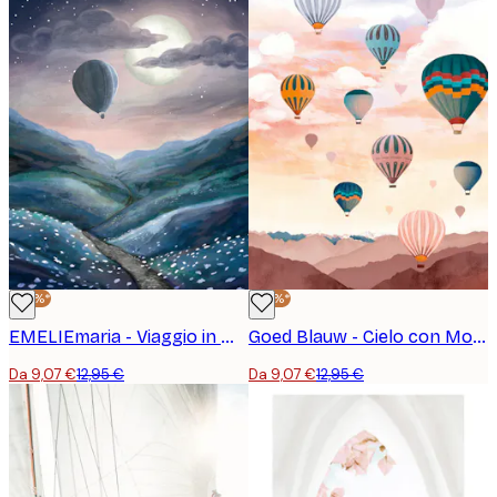
-30%*
-30%*
EMELIEmaria - Viaggio in Mongolfiera al Chiaro di Luna Poster
Goed Blauw - Cielo con Mongolfiera Poster
Da 9,07 €
12,95 €
Da 9,07 €
12,95 €