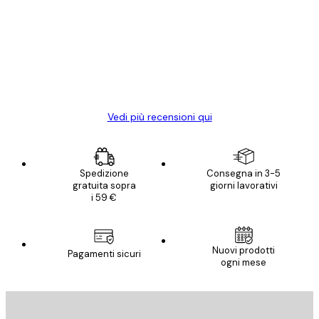
dei
Poster davvero bellissimi e di alta qualità!
clienti
Con queste fotografie il nostro spazio è
diventato ancora più bello! Vi ringrazio e
con piacere ho fatto un altro ordine!
15 mag
Elena A
Vedi più recensioni qui
Spedizione
Consegna in 3-5
gratuita sopra
giorni lavorativi
i 59 €
E-mail
Nuovi prodotti
Pagamenti sicuri
ogni mese
ISCRIVITI
Politica sulla privacy