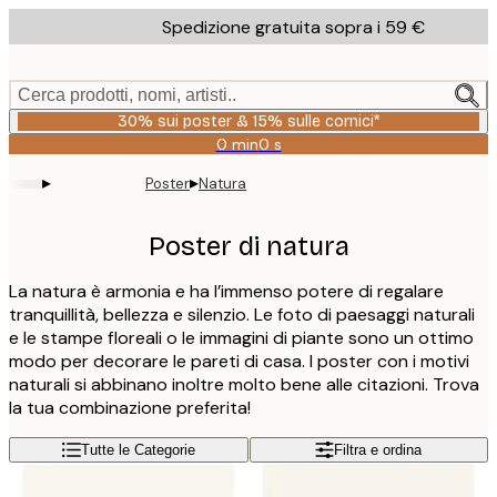
Skip
Spedizione gratuita sopra i 59 €
to
main
content.
Cerca prodotti, nomi, artisti..
30% sui poster & 15% sulle cornici*
0 min
0 s
Valido
fino
▸
▸
Poster
Natura
a:
2026-
08-
Poster di natura
06
La natura è armonia e ha l’immenso potere di regalare
tranquillità, bellezza e silenzio. Le foto di paesaggi naturali
e le stampe floreali o le immagini di piante sono un ottimo
modo per decorare le pareti di casa. I poster con i motivi
naturali si abbinano inoltre molto bene alle citazioni. Trova
la tua combinazione preferita!
Tutte le Categorie
Filtra e ordina