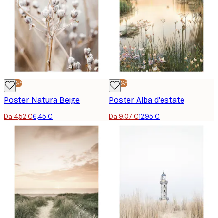
-30%*
-30%*
Poster Natura Beige
Poster Alba d'estate
Da 4,52 €
6,45 €
Da 9,07 €
12,95 €