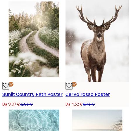
-30%*
-30%*
Sunlit Country Path Poster
Cervo rosso Poster
Da 9,07 €
12,95 €
Da 4,52 €
6,45 €