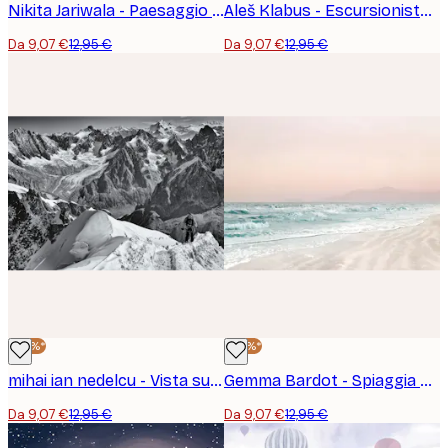
Nikita Jariwala - Paesaggio Acquerello Tranquillo No2 Poster
Aleš Klabus - Escursionista Solitario Cresta Innevata Poster
Da 9,07 €
12,95 €
Da 9,07 €
12,95 €
-30%*
-30%*
mihai ian nedelcu - Vista sulla Cima Alpina Poster
Gemma Bardot - Spiaggia Serena Pastello Poster
Da 9,07 €
12,95 €
Da 9,07 €
12,95 €