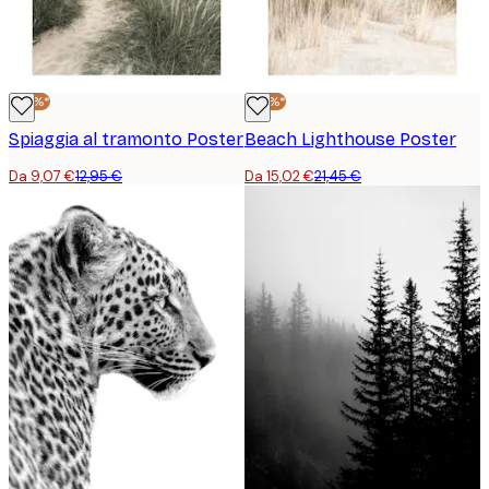
-30%*
-30%*
Spiaggia al tramonto Poster
Beach Lighthouse Poster
Da 9,07 €
12,95 €
Da 15,02 €
21,45 €