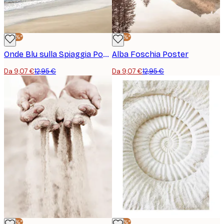
-30%*
-30%*
Onde Blu sulla Spiaggia Poster
Alba Foschia Poster
Da 9,07 €
12,95 €
Da 9,07 €
12,95 €
-30%*
-30%*