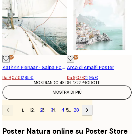
-30%*
-30%*
Kathrin Pienaar - Salpa Poster
Arco di Amalfi Poster
Da 9,07 €
12,95 €
Da 9,07 €
12,95 €
MOSTRANDO 48 DEL 1322 PRODOTTI
MOSTRA DI PIÙ
2
3
4
…
28
1
Poster Natura online su Poster Store