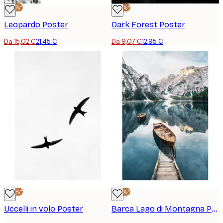
-30%*
-30%*
Leopardo Poster
Dark Forest Poster
Da 15,02 €
21,45 €
Da 9,07 €
12,95 €
-30%*
-30%*
Uccelli in volo Poster
Barca Lago di Montagna Poster