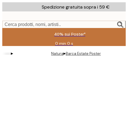
Skip
Spedizione gratuita sopra i 59 €
to
main
content.
Cerca prodotti, nomi, artisti..
40% sui Poster*
0 min
0 s
Valido
fino
▸
▸
Natura
Barca Estate Poster
a:
2026-
08-
09