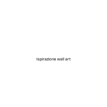
-40%*
s Poster
Farfalla e Fiori Selvatici P
Da 7,77 €
12,95 €
Ispirazione wall art