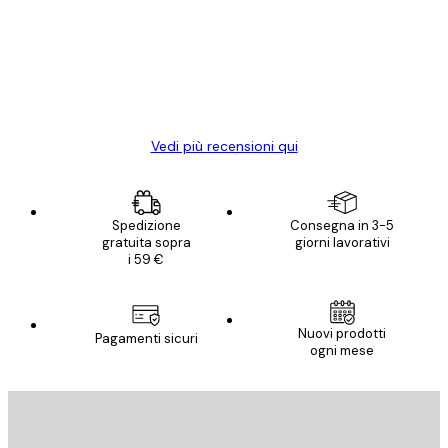
Poster davvero bellissimi e di alta qualità!
clienti
Con queste fotografie il nostro spazio è
diventato ancora più bello! Vi ringrazio e
con piacere ho fatto un altro ordine!
15 mag
Elena A
Vedi più recensioni qui
Spedizione
Consegna in 3-5
gratuita sopra
giorni lavorativi
i 59 €
Nuovi prodotti
Pagamenti sicuri
ogni mese