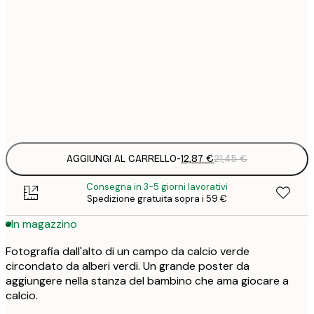
12
30x40 cm
2
19
50x70 cm
3
Frame
options
AGGIUNGI AL CARRELLO
-
12,87 €
21,45 €
Consegna in 3-5 giorni lavorativi
Spedizione gratuita sopra i 59 €
In magazzino
Fotografia dall'alto di un campo da calcio verde
circondato da alberi verdi. Un grande poster da
aggiungere nella stanza del bambino che ama giocare a
calcio.