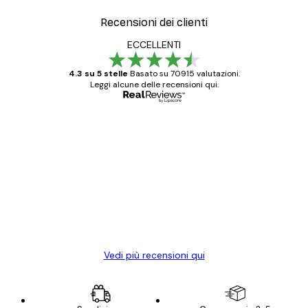
Recensioni dei clienti
ECCELLENTI
4.3 su 5 stelle
Basato su 70915 valutazioni.
Leggi alcune delle recensioni qui.
Acquirente verificato
recensioni
dei
Poster davvero bellissimi e di alta qualità!
clienti
Con queste fotografie il nostro spazio è
diventato ancora più bello! Vi ringrazio e
con piacere ho fatto un altro ordine!
15 mag
Elena A
Vedi più recensioni qui