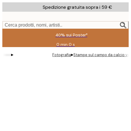
Skip
Spedizione gratuita sopra i 59 €
to
main
content.
Cerca prodotti, nomi, artisti..
40% sui Poster*
0 min
0 s
Valido
fino
▸
▸
Fotografia
Stampe sul campo da calcio ve
a:
2026-
08-
09