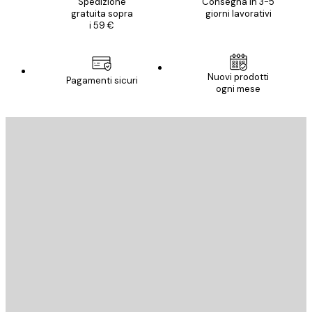
Spedizione
Consegna in 3-5
gratuita sopra
giorni lavorativi
i 59 €
Nuovi prodotti
Pagamenti sicuri
ogni mese
E-mail
INVIA
Store
Poster Store