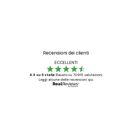
Recensioni dei clienti
ECCELLENTI
4.3 su 5 stelle
Basato su 70915 valutazioni.
Leggi alcune delle recensioni qui.
Acquirente verificato
recensioni
dei
Poster davvero bellissimi e di alta qualità!
clienti
Con queste fotografie il nostro spazio è
diventato ancora più bello! Vi ringrazio e
con piacere ho fatto un altro ordine!