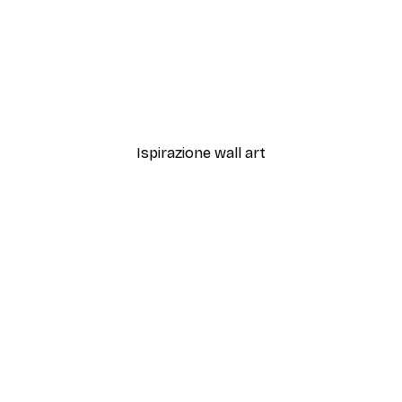
-70%
Prato all'alba Poster
Da 3,88 €
12,95 €
Ispirazione wall art