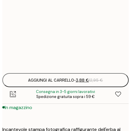
3
21x30 cm
1
5
30x40 cm
2
8
50x70 cm
3
Frame
options
AGGIUNGI AL CARRELLO
-
3,88 €
12,95 €
Consegna in 3-5 giorni lavorativi
Spedizione gratuita sopra i 59 €
In magazzino
Incantevole stampa fotografica raffigurante dell'erba al