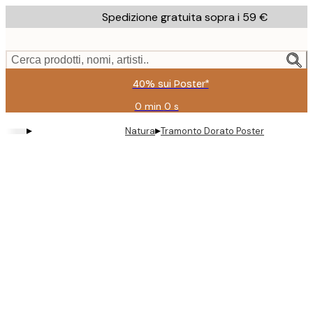
Skip
Spedizione gratuita sopra i 59 €
to
main
content.
Cerca prodotti, nomi, artisti..
40% sui Poster*
0 min
0 s
Valido
fino
▸
▸
Natura
Tramonto Dorato Poster
a:
2026-
08-
09