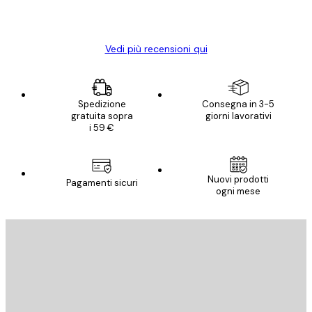
15 mag
Elena A
Vedi più recensioni qui
Spedizione
Consegna in 3-5
gratuita sopra
giorni lavorativi
i 59 €
Nuovi prodotti
Pagamenti sicuri
ogni mese
E-mail