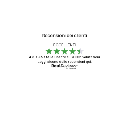
Recensioni dei clienti
ECCELLENTI
4.3 su 5 stelle
Basato su 70915 valutazioni.
Leggi alcune delle recensioni qui.
Acquirente verificato
recensioni
dei
Poster davvero bellissimi e di alta qualità!
clienti
Con queste fotografie il nostro spazio è
diventato ancora più bello! Vi ringrazio e
con piacere ho fatto un altro ordine!
15 mag
Elena A