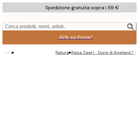
Skip
Spedizione gratuita sopra i 59 €
to
main
content.
Cerca prodotti, nomi, artisti..
40% sui Poster*
▸
▸
Natura
Raisa Zwart - Dune di Ameland 2 P