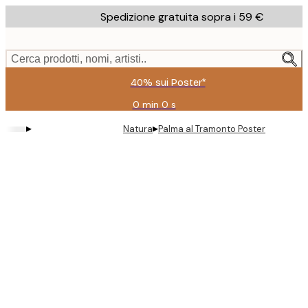
Skip
Spedizione gratuita sopra i 59 €
to
main
content.
Cerca prodotti, nomi, artisti..
40% sui Poster*
0 min
0 s
Valido
fino
▸
▸
Natura
Palma al Tramonto Poster
a:
2026-
08-
09