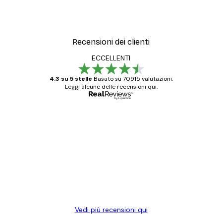
Recensioni dei clienti
ECCELLENTI
4.3 su 5 stelle
Basato su 70915 valutazioni.
Leggi alcune delle recensioni qui.
Acquirente verificato
recensioni
dei
Poster davvero bellissimi e di alta qualità!
clienti
Con queste fotografie il nostro spazio è
diventato ancora più bello! Vi ringrazio e
con piacere ho fatto un altro ordine!
15 mag
Elena A
Vedi più recensioni qui