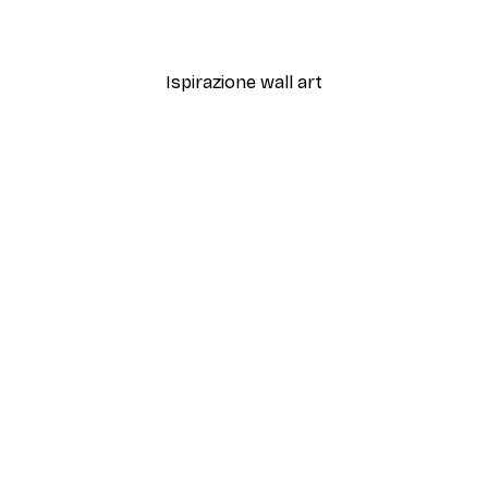
Da 7,77 €
12,95 €
Ispirazione wall art