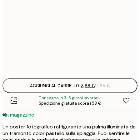
3
21x30 cm
1
5
30x40 cm
2
8
50x70 cm
3
Frame
options
AGGIUNGI AL CARRELLO
-
3,88 €
12,95 €
Consegna in 3-5 giorni lavorativi
Spedizione gratuita sopra i 59 €
In magazzino
Un poster fotografico raffigurante una palma illuminata da
un tramonto color pastello sulla spiaggia. Puoi sentire le
dolci onde e le onde che si infrangono sulla spiaggia,