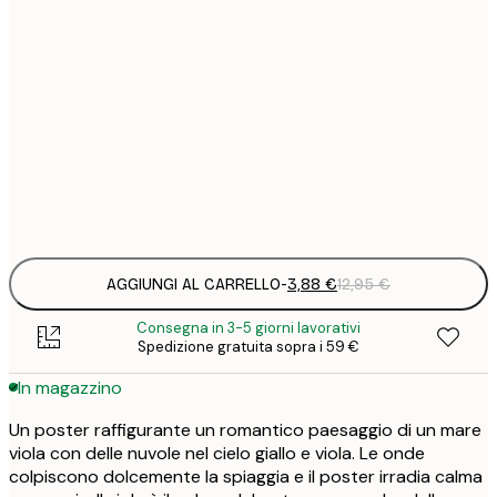
3
21x30 cm
1
5
30x40 cm
2
8
50x70 cm
3
Frame
options
AGGIUNGI AL CARRELLO
-
3,88 €
12,95 €
Consegna in 3-5 giorni lavorativi
Spedizione gratuita sopra i 59 €
In magazzino
Un poster raffigurante un romantico paesaggio di un mare
viola con delle nuvole nel cielo giallo e viola. Le onde
colpiscono dolcemente la spiaggia e il poster irradia calma