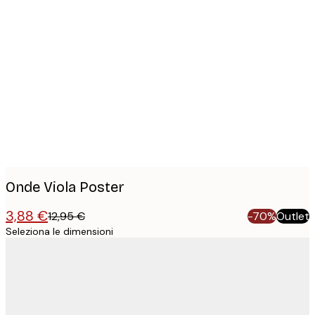
Product
images
Onde Viola Poster
3,88 €
12,95 €
-70%
Outlet
Seleziona le dimensioni