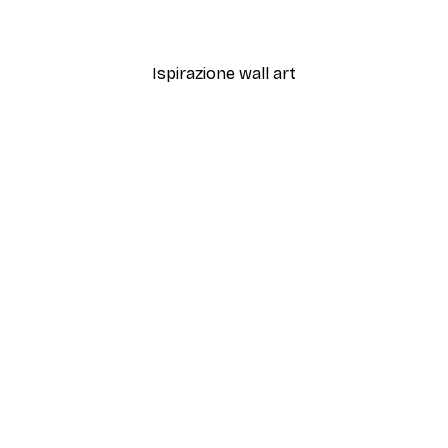
Da 3,88 €
12,95 €
Ispirazione wall art