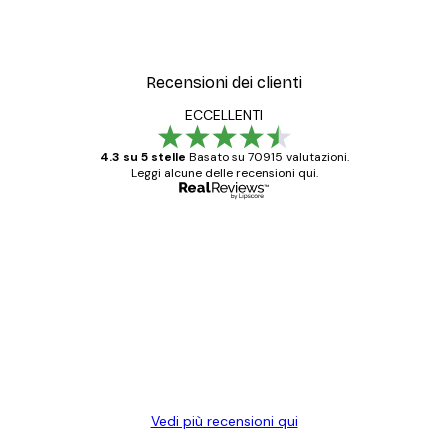
Recensioni dei clienti
ECCELLENTI
4.3 su 5 stelle
Basato su 70915 valutazioni.
Leggi alcune delle recensioni qui.
Acquirente verificato
recensioni
dei
Poster davvero bellissimi e di alta qualità!
clienti
Con queste fotografie il nostro spazio è
diventato ancora più bello! Vi ringrazio e
con piacere ho fatto un altro ordine!
15 mag
Elena A
Vedi più recensioni qui