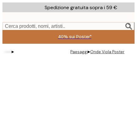
Skip
Spedizione gratuita sopra i 59 €
to
main
content.
Cerca prodotti, nomi, artisti..
40% sui Poster*
▸
▸
Paesaggi
Onde Viola Poster