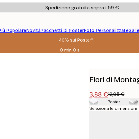
Spedizione gratuita sopra i 59 €
Più Popolare
Novità
Pacchetti Di Poster
Foto Personalizzate
Gall
40% sui Poster*
0 min
0 s
Valido
fino
a:
2026-
08-
Fiori di Mont
09
3,88 €
12,95 €
Poster
Seleziona le dimensioni