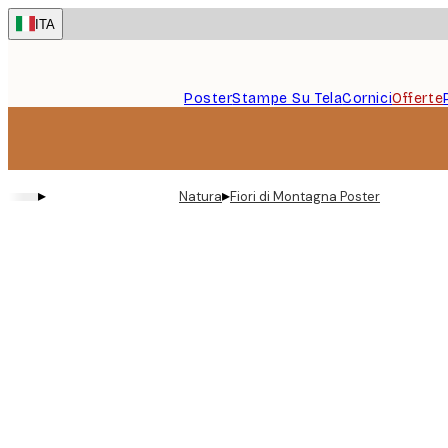
Skip
ITA
to
main
content.
Poster
Stampe Su Tela
Cornici
Offerte
▸
▸
Natura
Fiori di Montagna Poster