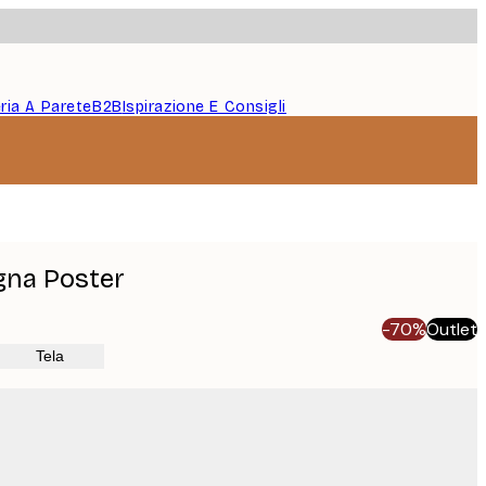
eria A Parete
B2B
Ispirazione E Consigli
agna Poster
-70%
Outlet
Tela