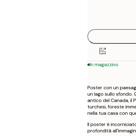
Frame
21x30 cm
options
30x40 cm
50x70 cm
In magazzino
Poster con un paesagg
un lago sullo sfondo. 
antico del Canada, il 
turchesi, foreste imme
nella tua casa con qu
Il poster è incornici
profondità all'immagine