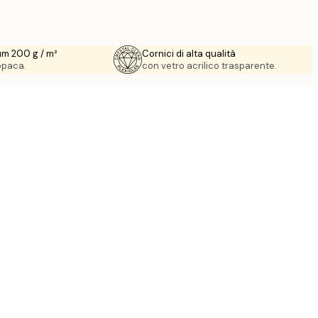
um 200 g / m²
Cornici di alta qualità
 opaca.
con vetro acrilico trasparente.