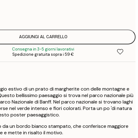
3
1
5
2
8
AGGIUNGI AL CARRELLO
3
Consegna in 3-5 giorni lavorativi
Spedizione gratuita sopra i 59 €
io estivo di un prato di margherite con delle montagne e
Questo bellissimo paesaggio si trova nel parco nazionale più
Parco Nazionale di Banff. Nel parco nazionale si trovano laghi
rse nel verde intenso e fiori colorati. Porta un po 'di natura
esto poster paesaggistico.
ato da un bordo bianco stampato, che conferisce maggiore
 e mette in risalto il motivo.