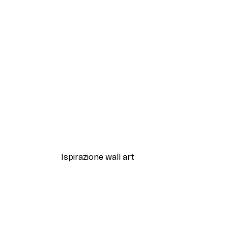
-70%
Outlet
Tempio Dorato Poster
Da 3,88 €
12,95 €
Ispirazione wall art