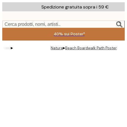
Skip
Spedizione gratuita sopra i 59 €
to
main
content.
Cerca prodotti, nomi, artisti..
40% sui Poster*
▸
▸
Natura
Beach Boardwalk Path Poster