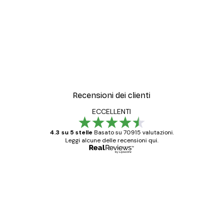
Recensioni dei clienti
ECCELLENTI
4.3 su 5 stelle
Basato su 70915 valutazioni.
Leggi alcune delle recensioni qui.
Acquirente verificato
recensioni
dei
Poster davvero bellissimi e di alta qualità!
clienti
Con queste fotografie il nostro spazio è
diventato ancora più bello! Vi ringrazio e
con piacere ho fatto un altro ordine!