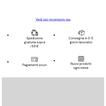
15 mag
Elena A
Vedi più recensioni qui
Spedizione
Consegna in 3-5
gratuita sopra
giorni lavorativi
i 59 €
Nuovi prodotti
Pagamenti sicuri
ogni mese
E-mail