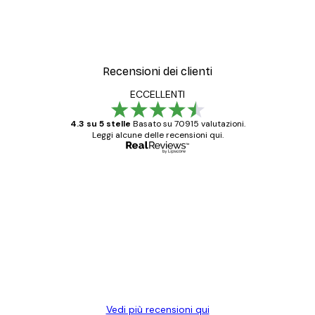
Recensioni dei clienti
ECCELLENTI
4.3 su 5 stelle
Basato su 70915 valutazioni.
Leggi alcune delle recensioni qui.
Acquirente verificato
recensioni
dei
Poster davvero bellissimi e di alta qualità!
clienti
Con queste fotografie il nostro spazio è
diventato ancora più bello! Vi ringrazio e
con piacere ho fatto un altro ordine!
15 mag
Elena A
Vedi più recensioni qui