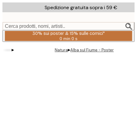
Skip
Spedizione gratuita sopra i 59 €
to
main
content.
Cerca prodotti, nomi, artisti..
30% sui poster & 15% sulle cornici*
0 min
0 s
Valido
fino
▸
▸
Natura
Alba sul Fiume - Poster
a:
2026-
08-
06