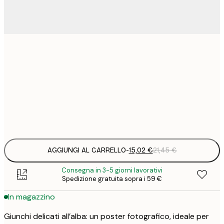
15
30x40 cm
2
23
50x70 cm
3
Frame
options
AGGIUNGI AL CARRELLO
-
15,02 €
21,45 €
Consegna in 3-5 giorni lavorativi
Spedizione gratuita sopra i 59 €
In magazzino
Giunchi delicati all’alba: un poster fotografico, ideale per