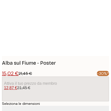
Product
images
Alba sul Fiume - Poster
15,02 €
21,45 €
-30%*
Attiva il tuo prezzo da membro
12,87 €
21,45 €
Seleziona le dimensioni