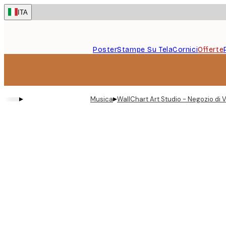
Skip
ITA
to
main
content.
Poster
Stampe Su Tela
Cornici
Offerte
▸
▸
Musica
WallChart Art Studio - Negozio di Vi