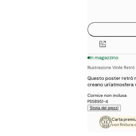
Frame
21x30 cm
options
30x40 cm
40x50 cm
50x50 cm
In magazzino
50x70 cm
Illustrazione Vinile Retrò
70x100 cm
Questo poster retrò mos
100x150 cm
creano un'atmosfera v
Cornice non inclusa.
PS58951-4
Storia dei prezzi
Carta premi
con finitura