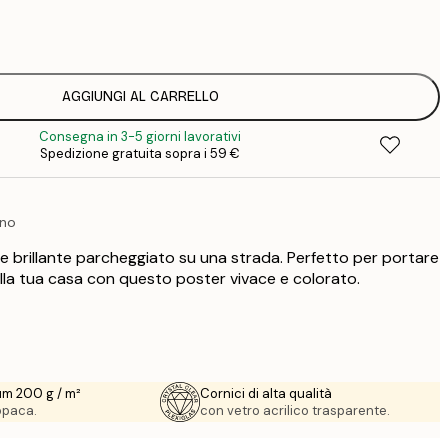
7
1
12
2
16
AGGIUNGI AL CARRELLO
2
Consegna in 3-5 giorni lavorativi
21
Spedizione gratuita sopra i 59 €
3
29
4
ano
 brillante parcheggiato su una strada. Perfetto per portare
ella tua casa con questo poster vivace e colorato.
um 200 g / m²
Cornici di alta qualità
 opaca.
con vetro acrilico trasparente.