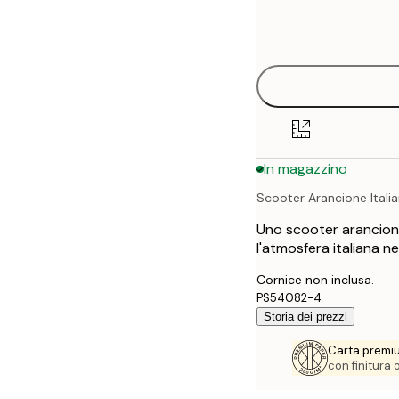
Frame
21x30 cm
options
30x40 cm
40x50 cm
50x70 cm
In magazzino
70x100 cm
Scooter Arancione Itali
Uno scooter arancione
l'atmosfera italiana n
Cornice non inclusa.
PS54082-4
Storia dei prezzi
Carta premi
con finitura