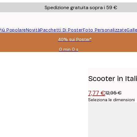
Spedizione gratuita sopra i 59 €
Più Popolare
Novità
Pacchetti Di Poster
Foto Personalizzate
Gall
40% sui Poster*
0 min
0 s
Valido
fino
a:
2026-
08-
Scooter in Ital
09
7,77 €
12,95 €
Seleziona le dimensioni