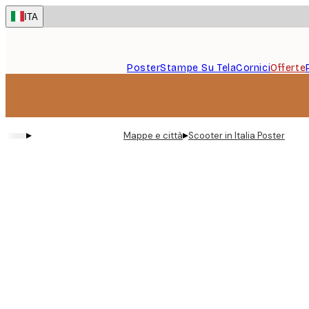
Skip
ITA
to
main
content.
Poster
Stampe Su Tela
Cornici
Offerte
▸
▸
Mappe e città
Scooter in Italia Poster