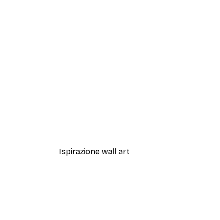
-40%*
Sfumature di Eucalipto N.1 Po
Da 7,77 €
12,95 €
Ispirazione wall art