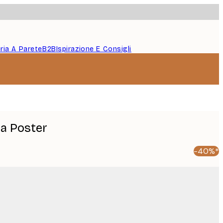
eria A Parete
B2B
Ispirazione E Consigli
ia Poster
-40%*