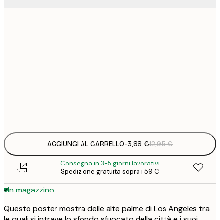
3
21x30 cm
1
5
30x40 cm
2
8
50x70 cm
3
Frame
options
AGGIUNGI AL CARRELLO
-
3,88 €
12,95 €
Consegna in 3-5 giorni lavorativi
Spedizione gratuita sopra i 59 €
In magazzino
Questo poster mostra delle alte palme di Los Angeles tra
le quali si intrave lo sfondo sfuocato della città e i suoi