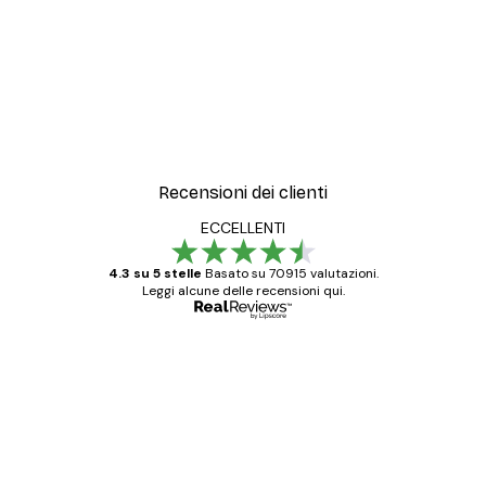
Recensioni dei clienti
ECCELLENTI
4.3 su 5 stelle
Basato su 70915 valutazioni.
Leggi alcune delle recensioni qui.
Acquirente verificato
recensioni
dei
Poster davvero bellissimi e di alta qualità!
clienti
Con queste fotografie il nostro spazio è
diventato ancora più bello! Vi ringrazio e
con piacere ho fatto un altro ordine!