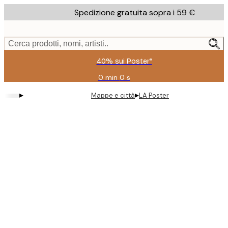
Skip
Spedizione gratuita sopra i 59 €
to
main
content.
Cerca prodotti, nomi, artisti..
40% sui Poster*
0 min
0 s
Valido
fino
▸
▸
Mappe e città
LA Poster
a:
2026-
08-
09