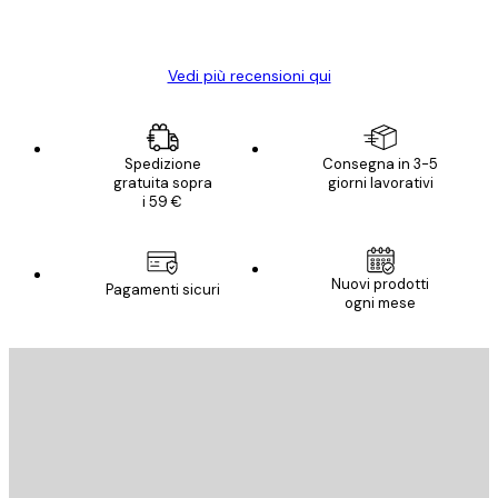
15 mag
Elena A
Vedi più recensioni qui
Spedizione
Consegna in 3-5
gratuita sopra
giorni lavorativi
i 59 €
Nuovi prodotti
Pagamenti sicuri
ogni mese
E-mail