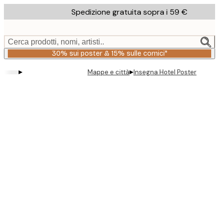
Skip
Spedizione gratuita sopra i 59 €
to
main
content.
Cerca prodotti, nomi, artisti..
30% sui poster & 15% sulle cornici*
▸
▸
Mappe e città
Insegna Hotel Poster