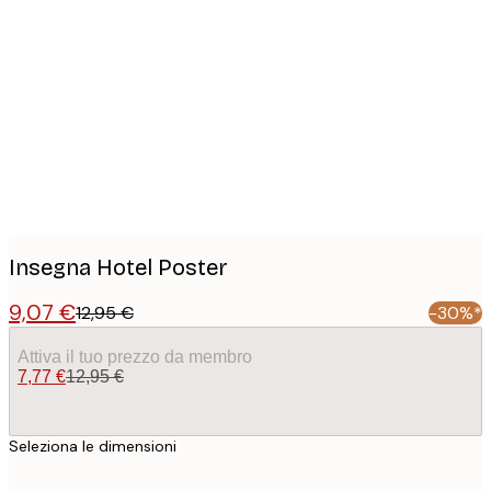
Product
images
Insegna Hotel Poster
9,07 €
12,95 €
-30%*
Attiva il tuo prezzo da membro
7,77 €
12,95 €
Seleziona le dimensioni