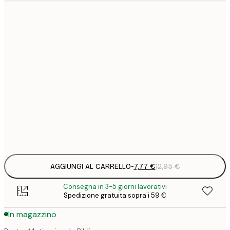
7
21x30 cm
1
12
30x40 cm
2
19
50x70 cm
3
26
70x100 cm
4
Frame
options
AGGIUNGI AL CARRELLO
-
7,77 €
12,95 €
Consegna in 3-5 giorni lavorativi
Spedizione gratuita sopra i 59 €
In magazzino