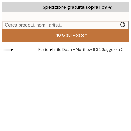
Skip
Spedizione gratuita sopra i 59 €
to
main
content.
Cerca prodotti, nomi, artisti..
40% sui Poster*
▸
▸
Poster
Little Dean - Matthew 6:34 Saggezza Quoti