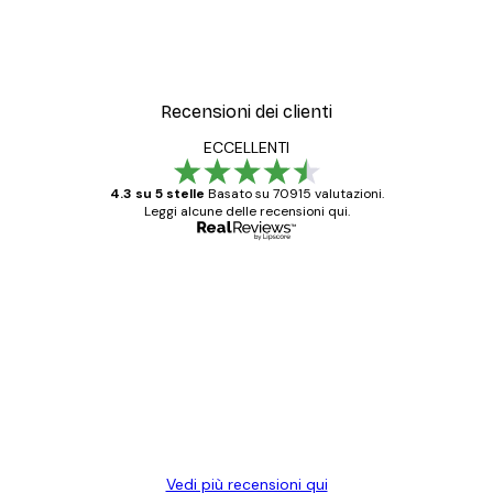
Recensioni dei clienti
ECCELLENTI
4.3 su 5 stelle
Basato su 70915 valutazioni.
Leggi alcune delle recensioni qui.
Acquirente verificato
recensioni
dei
Poster davvero bellissimi e di alta qualità!
clienti
Con queste fotografie il nostro spazio è
diventato ancora più bello! Vi ringrazio e
con piacere ho fatto un altro ordine!
15 mag
Elena A
Vedi più recensioni qui