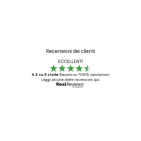
Recensioni dei clienti
ECCELLENTI
4.3 su 5 stelle
Basato su 70915 valutazioni.
Leggi alcune delle recensioni qui.
Acquirente verificato
recensioni
dei
Poster davvero bellissimi e di alta qualità!
clienti
Con queste fotografie il nostro spazio è
diventato ancora più bello! Vi ringrazio e
con piacere ho fatto un altro ordine!
15 mag