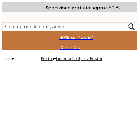
Skip
Spedizione gratuita sopra i 59 €
to
main
content.
Cerca prodotti, nomi, artisti..
40% sui Poster*
0 min
0 s
Valido
fino
▸
▸
Poster
Limoncello Spritz Poster
a:
2026-
08-
09