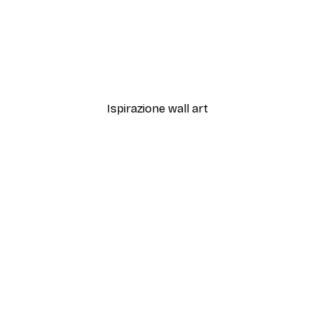
-40%*
il Poster
Breakfast Club Poster
Da 7,77 €
12,95 €
Ispirazione wall art