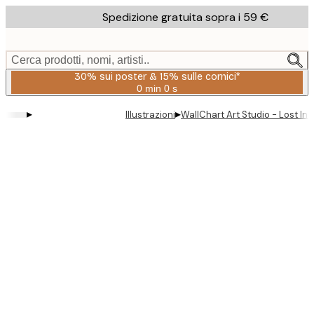
Skip
Spedizione gratuita sopra i 59 €
to
main
content.
Cerca prodotti, nomi, artisti..
30% sui poster & 15% sulle cornici*
0 min
0 s
Valido
fino
▸
▸
Illustrazioni
WallChart Art Studio - Lost In
a:
2026-
08-
06