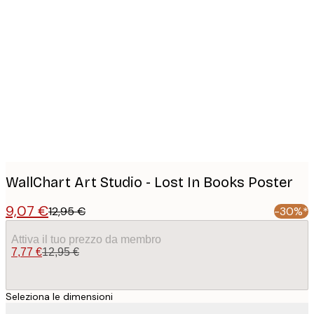
Product
images
WallChart Art Studio - Lost In Books Poster
9,07 €
12,95 €
-30%*
Attiva il tuo prezzo da membro
7,77 €
12,95 €
Seleziona le dimensioni