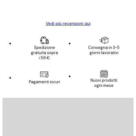
15 mag
Elena A
Vedi più recensioni qui
Spedizione
Consegna in 3-5
gratuita sopra
giorni lavorativi
i 59 €
Nuovi prodotti
Pagamenti sicuri
ogni mese
E-mail