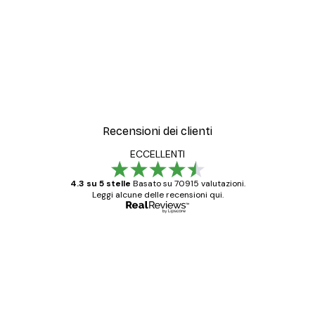
-30%*
to N.1 Poster
Artful Lines No1 Poster
Da 15,02 €
21,45 €
Recensioni dei clienti
ECCELLENTI
4.3 su 5 stelle
Basato su 70915 valutazioni.
Leggi alcune delle recensioni qui.
Acquirente verificato
recensioni
dei
Poster davvero bellissimi e di alta qualità!
clienti
Con queste fotografie il nostro spazio è
diventato ancora più bello! Vi ringrazio e
con piacere ho fatto un altro ordine!