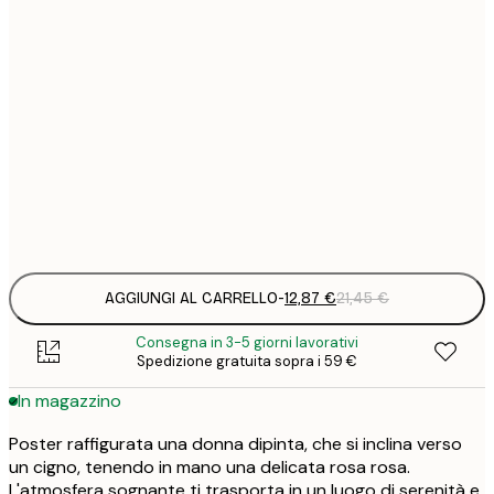
12
30x40 cm
2
19
50x70 cm
3
26
70x100 cm
4
Frame
options
AGGIUNGI AL CARRELLO
-
12,87 €
21,45 €
Consegna in 3-5 giorni lavorativi
Spedizione gratuita sopra i 59 €
In magazzino
Poster raffigurata una donna dipinta, che si inclina verso
un cigno, tenendo in mano una delicata rosa rosa.
L'atmosfera sognante ti trasporta in un luogo di serenità e