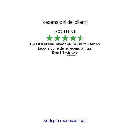
Recensioni dei clienti
ECCELLENTI
4.3 su 5 stelle
Basato su 70915 valutazioni.
Leggi alcune delle recensioni qui.
Acquirente verificato
recensioni
dei
Poster davvero bellissimi e di alta qualità!
clienti
Con queste fotografie il nostro spazio è
diventato ancora più bello! Vi ringrazio e
con piacere ho fatto un altro ordine!
15 mag
Elena A
Vedi più recensioni qui