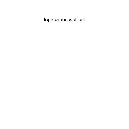
Da 12,87 €
21,45 €
Ispirazione wall art