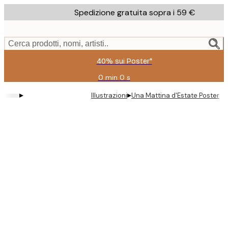
Skip
Spedizione gratuita sopra i 59 €
to
main
content.
Cerca prodotti, nomi, artisti..
40% sui Poster*
0 min
0 s
Valido
fino
▸
▸
Illustrazioni
Una Mattina d'Estate Poster
a:
2026-
08-
09