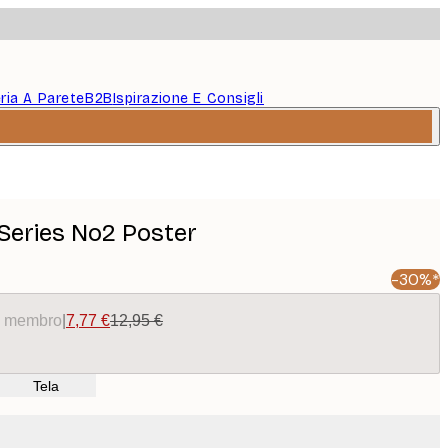
eria A Parete
B2B
Ispirazione E Consigli
Series No2 Poster
-30%*
da membro
|
7,77 €
12,95 €
Tela