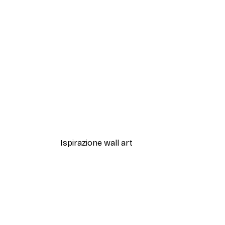
-30%*
William Morris - Acanthus Por
Da 9,07 €
12,95 €
Ispirazione wall art