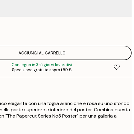
9
1
15
2
23
AGGIUNGI AL CARRELLO
3
Consegna in 3-5 giorni lavorativi
Spedizione gratuita sopra i 59 €
co elegante con una foglia arancione e rosa su uno sfondo
nella parte superiore e inferiore del poster. Combina questa
con "The Papercut Series No3 Poster" per una galleria a