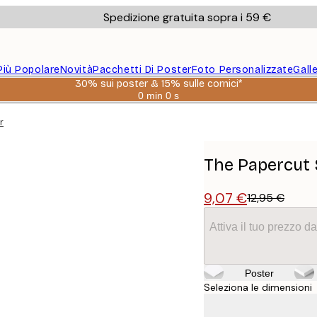
Spedizione gratuita sopra i 59 €
Più Popolare
Novità
Pacchetti Di Poster
Foto Personalizzate
Gall
30% sui poster & 15% sulle cornici*
0 min
0 s
Valido
fino
r
a:
2026-
08-
06
The Papercut 
9,07 €
12,95 €
Attiva il tuo prezzo 
Poster
Seleziona le dimensioni