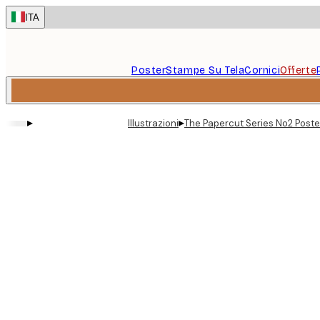
Skip
ITA
to
main
content.
Poster
Stampe Su Tela
Cornici
Offerte
▸
▸
Illustrazioni
The Papercut Series No2 Poste