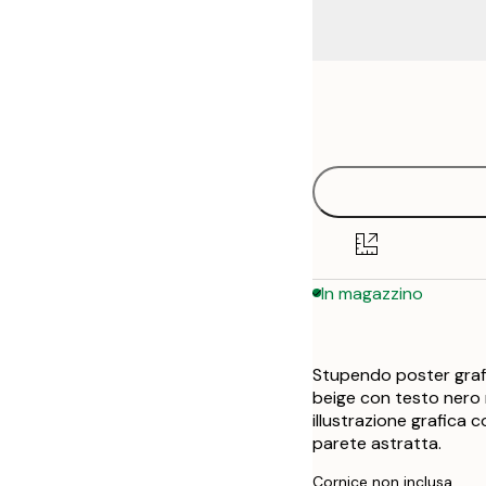
Frame
21x30 cm
options
30x40 cm
50x70 cm
In magazzino
Stupendo poster grafi
beige con testo nero 
illustrazione grafica 
parete astratta.
Cornice non inclusa.