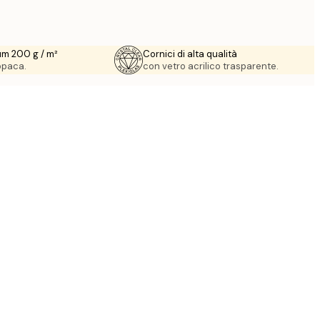
um 200 g / m²
Cornici di alta qualità
 opaca.
con vetro acrilico trasparente.