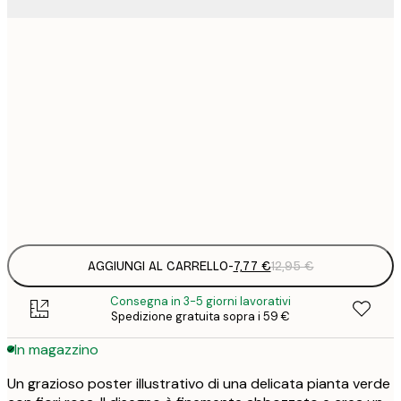
7
21x30 cm
1
12
30x40 cm
2
19
50x70 cm
3
Frame
options
AGGIUNGI AL CARRELLO
-
7,77 €
12,95 €
Consegna in 3-5 giorni lavorativi
Spedizione gratuita sopra i 59 €
In magazzino
Un grazioso poster illustrativo di una delicata pianta verde