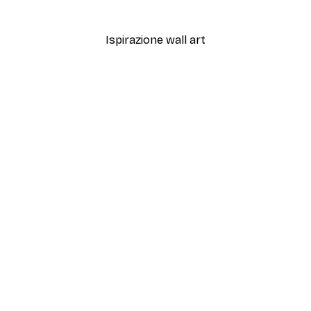
Da 3,88 €
12,95 €
Ispirazione wall art