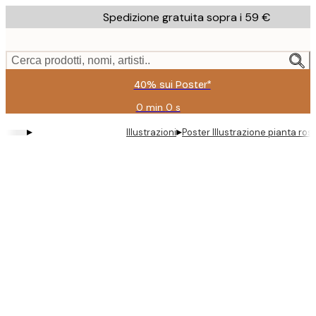
Skip
Spedizione gratuita sopra i 59 €
to
main
content.
Cerca prodotti, nomi, artisti..
40% sui Poster*
0 min
0 s
Valido
fino
▸
▸
Illustrazioni
Poster Illustrazione pianta ros
a:
2026-
08-
09