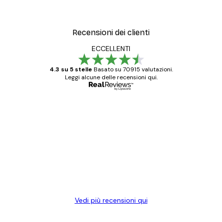
Recensioni dei clienti
ECCELLENTI
4.3 su 5 stelle
Basato su 70915 valutazioni.
Leggi alcune delle recensioni qui.
Acquirente verificato
recensioni
dei
Poster davvero bellissimi e di alta qualità!
clienti
Con queste fotografie il nostro spazio è
diventato ancora più bello! Vi ringrazio e
con piacere ho fatto un altro ordine!
15 mag
Elena A
Vedi più recensioni qui