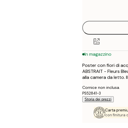
Frame
13x18 cm
options
21x30 cm
30x40 cm
In magazzino
Poster con fiori di ac
ABSTRAIT - Fleurs Bleu
alla camera da letto. 
Cornice non inclusa.
PS52841-3
Storia dei prezzi
Carta premi
con finitura