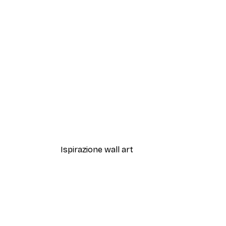
-70%
Outlet
Poster Blue Rose
Da 3,88 €
12,95 €
Ispirazione wall art