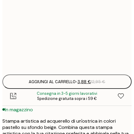
3
21x30 cm
1
5
30x40 cm
2
8
50x70 cm
3
Frame
options
AGGIUNGI AL CARRELLO
-
3,88 €
12,95 €
Consegna in 3-5 giorni lavorativi
Spedizione gratuita sopra i 59 €
In magazzino
Stampa artistica ad acquerello di un'ostrica in colori
pastello su sfondo beige. Combina questa stampa
artistica con la tua citazione preferita e abbinala nella tua