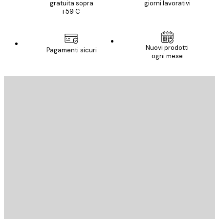
gratuita sopra
giorni lavorativi
i 59 €
Nuovi prodotti
Pagamenti sicuri
ogni mese
E-mail
INVIA
Store
Poster Store
Servizio clienti