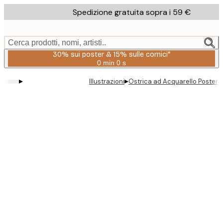
Skip
Spedizione gratuita sopra i 59 €
to
main
content.
Cerca prodotti, nomi, artisti..
30% sui poster & 15% sulle cornici*
0 min
0 s
Valido
fino
▸
▸
Illustrazioni
Ostrica ad Acquarello Poster
a:
2026-
08-
06