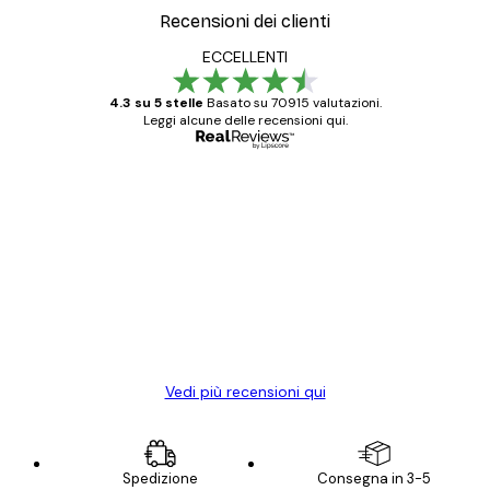
Recensioni dei clienti
ECCELLENTI
4.3 su 5 stelle
Basato su 70915 valutazioni.
Leggi alcune delle recensioni qui.
Acquirente verificato
recensioni
dei
Poster davvero bellissimi e di alta qualità!
clienti
Con queste fotografie il nostro spazio è
diventato ancora più bello! Vi ringrazio e
con piacere ho fatto un altro ordine!
15 mag
Elena A
Vedi più recensioni qui
Spedizione
Consegna in 3-5