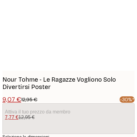
Product
images
Nour Tohme - Le Ragazze Vogliono Solo
Divertirsi Poster
9,07 €
12,95 €
-30%*
Attiva il tuo prezzo da membro
7,77 €
12,95 €
Seleziona le dimensioni