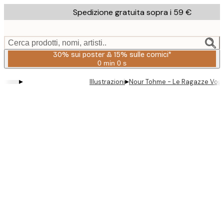
Skip
Spedizione gratuita sopra i 59 €
to
main
content.
Cerca prodotti, nomi, artisti..
30% sui poster & 15% sulle cornici*
0 min
0 s
Valido
fino
▸
▸
Illustrazioni
Nour Tohme - Le Ragazze Voglio
a:
2026-
08-
06