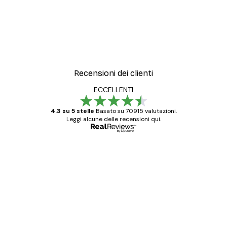
Recensioni dei clienti
ECCELLENTI
4.3 su 5 stelle
Basato su 70915 valutazioni.
Leggi alcune delle recensioni qui.
Acquirente verificato
recensioni
dei
Poster davvero bellissimi e di alta qualità!
clienti
Con queste fotografie il nostro spazio è
diventato ancora più bello! Vi ringrazio e
con piacere ho fatto un altro ordine!
15 mag
Elena A